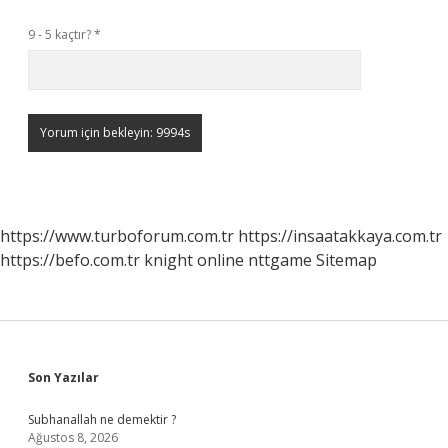
9 - 5 kaçtır?
*
https://www.turboforum.com.tr
https://insaatakkaya.com.tr
https://befo.com.tr
knight online
nttgame
Sitemap
Sidebar
Son Yazılar
Subhanallah ne demektir ?
Ağustos 8, 2026