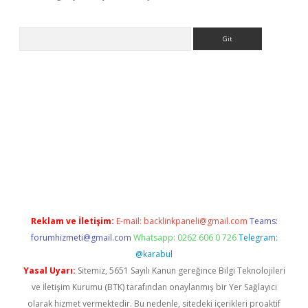
Arama
lexbet
betexper yeni giriş
ilbet
Reklam ve İletişim:
E-mail:
backlinkpaneli@gmail.com
Teams:
forumhizmeti@gmail.com
Whatsapp: 0262 606 0 726
Telegram:
@karabul
Yasal Uyarı:
Sitemiz, 5651 Sayılı Kanun gereğince Bilgi Teknolojileri
ve İletişim Kurumu (BTK) tarafından onaylanmış bir Yer Sağlayıcı
olarak hizmet vermektedir. Bu nedenle, sitedeki içerikleri proaktif