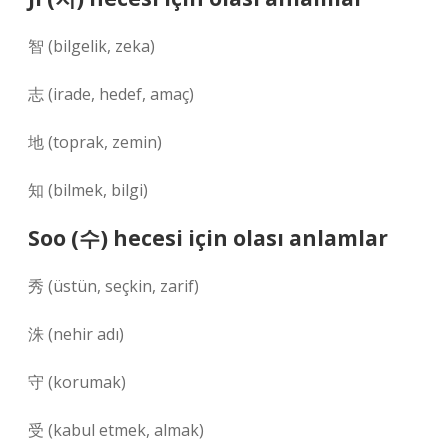
智 (bilgelik, zeka)
志 (irade, hedef, amaç)
地 (toprak, zemin)
知 (bilmek, bilgi)
Soo (수) hecesi için olası anlamlar
秀 (üstün, seçkin, zarif)
洙 (nehir adı)
守 (korumak)
受 (kabul etmek, almak)