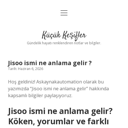
menüyü
Anasayfa
aç
Gizlilik Politikası
Küçük Keşifler
Yasal Uyarı
Gündelik hayatı renklendiren notlar ve bilgiler.
Hakkımızda
Jisoo ismi ne anlama gelir ?
Tarih: Haziran 6, 2026
Hoş geldiniz! Askaynakautomation olarak bu
yazımızda “Jisoo ismi ne anlama gelir” hakkında
kapsamlı bilgiler paylaşıyoruz.
Jisoo ismi ne anlama gelir?
Köken, yorumlar ve farklı