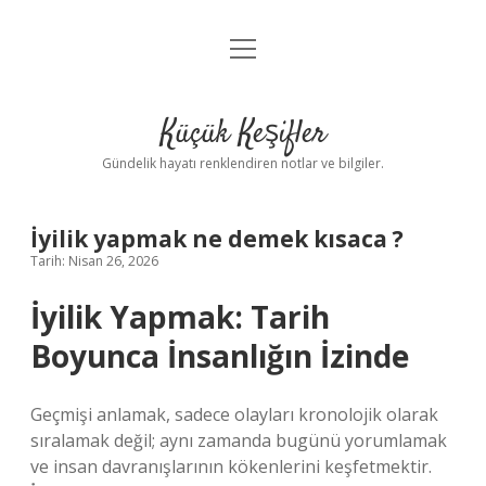
menüyü
Anasayfa
aç
Gizlilik Politikası
Küçük Keşifler
Yasal Uyarı
Gündelik hayatı renklendiren notlar ve bilgiler.
Hakkımızda
İyilik yapmak ne demek kısaca ?
Tarih: Nisan 26, 2026
İyilik Yapmak: Tarih
Boyunca İnsanlığın İzinde
Geçmişi anlamak, sadece olayları kronolojik olarak
sıralamak değil; aynı zamanda bugünü yorumlamak
ve insan davranışlarının kökenlerini keşfetmektir.