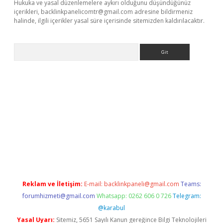
Hukuka ve yasal düzenlemelere aykırı olduğunu düşündüğünüz
içerikleri,
backlinkpanelicomtr@gmail.com
adresine bildirmeniz
halinde, ilgili içerikler yasal süre içerisinde sitemizden kaldırılacaktır.
Arama
ilbet
Reklam ve İletişim:
E-mail:
backlinkpaneli@gmail.com
Teams:
forumhizmeti@gmail.com
Whatsapp: 0262 606 0 726
Telegram:
@karabul
Yasal Uyarı:
Sitemiz, 5651 Sayılı Kanun gereğince Bilgi Teknolojileri