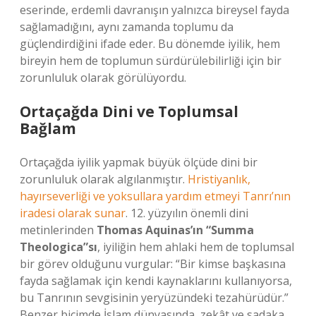
eserinde, erdemli davranışın yalnızca bireysel fayda
sağlamadığını, aynı zamanda toplumu da
güçlendirdiğini ifade eder. Bu dönemde iyilik, hem
bireyin hem de toplumun sürdürülebilirliği için bir
zorunluluk olarak görülüyordu.
Ortaçağda Dini ve Toplumsal
Bağlam
Ortaçağda iyilik yapmak büyük ölçüde dini bir
zorunluluk olarak algılanmıştır.
Hristiyanlık,
hayırseverliği ve yoksullara yardım etmeyi Tanrı’nın
iradesi olarak sunar
. 12. yüzyılın önemli dini
metinlerinden
Thomas Aquinas’ın “Summa
Theologica”sı
, iyiliğin hem ahlaki hem de toplumsal
bir görev olduğunu vurgular: “Bir kimse başkasına
fayda sağlamak için kendi kaynaklarını kullanıyorsa,
bu Tanrının sevgisinin yeryüzündeki tezahürüdür.”
Benzer biçimde İslam dünyasında, zekât ve sadaka