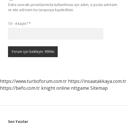
Daha sonraki yorumlarımda kullanılması için adım, e-posta adresim
ve site adresim bu tarayıcıya kaydedilsin.
10 - 4 kaçtır?
*
https://www.turboforum.com.tr
https://insaatakkaya.com.tr
https://befo.com.tr
knight online
nttgame
Sitemap
Sidebar
Son Yazılar