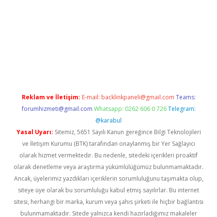
ilbet
Reklam ve İletişim:
E-mail:
backlinkpaneli@gmail.com
Teams:
forumhizmeti@gmail.com
Whatsapp: 0262 606 0 726
Telegram:
@karabul
Yasal Uyarı:
Sitemiz, 5651 Sayılı Kanun gereğince Bilgi Teknolojileri
ve İletişim Kurumu (BTK) tarafından onaylanmış bir Yer Sağlayıcı
olarak hizmet vermektedir. Bu nedenle, sitedeki içerikleri proaktif
olarak denetleme veya araştırma yükümlülüğümüz bulunmamaktadır.
Ancak, üyelerimiz yazdıkları içeriklerin sorumluluğunu taşımakta olup,
siteye üye olarak bu sorumluluğu kabul etmiş sayılırlar. Bu internet
sitesi, herhangi bir marka, kurum veya şahıs şirketi ile hiçbir bağlantısı
bulunmamaktadır. Sitede yalnızca kendi hazırladığımız makaleler