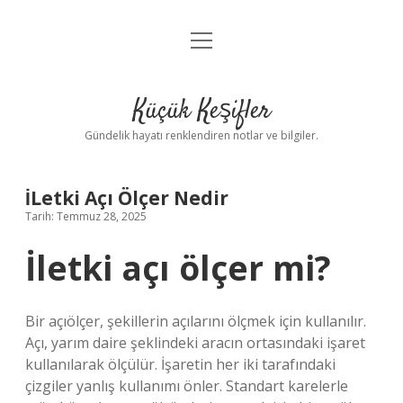
menüyü
Anasayfa
aç
Gizlilik Politikası
Küçük Keşifler
Yasal Uyarı
Gündelik hayatı renklendiren notlar ve bilgiler.
Hakkımızda
İLetki Açı Ölçer Nedir
Tarih: Temmuz 28, 2025
İletki açı ölçer mi?
Bir açıölçer, şekillerin açılarını ölçmek için kullanılır.
Açı, yarım daire şeklindeki aracın ortasındaki işaret
kullanılarak ölçülür. İşaretin her iki tarafındaki
çizgiler yanlış kullanımı önler. Standart karelerle