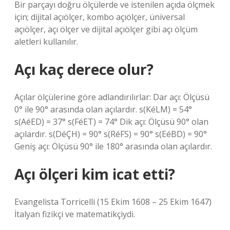
Bir parçayı doğru ölçülerde ve istenilen açıda ölçmek
için; dijital açıölçer, kombo açıölçer, üniversal
açıölçer, açı ölçer ve dijital açıölçer gibi açı ölçüm
aletleri kullanılır.
Açı kaç derece olur?
Açılar ölçülerine göre adlandırılırlar: Dar açı: Ölçüsü
0° ile 90° arasında olan açılardır. s(KéLM) = 54°
s(AéED) = 37° s(FéET) = 74° Dik açı: Ölçüsü 90° olan
açılardır. s(DéÇH) = 90° s(RéFS) = 90° s(EéBD) = 90°
Geniş açı: Ölçüsü 90° ile 180° arasında olan açılardır.
Açı ölçeri kim icat etti?
Evangelista Torricelli (15 Ekim 1608 – 25 Ekim 1647)
İtalyan fizikçi ve matematikçiydi.