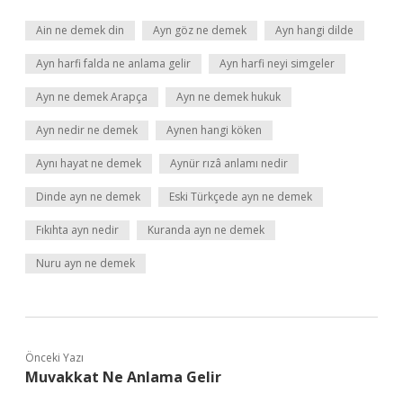
Ain ne demek din
Ayn göz ne demek
Ayn hangi dilde
Ayn harfi falda ne anlama gelir
Ayn harfi neyi simgeler
Ayn ne demek Arapça
Ayn ne demek hukuk
Ayn nedir ne demek
Aynen hangi köken
Aynı hayat ne demek
Aynür rızâ anlamı nedir
Dinde ayn ne demek
Eski Türkçede ayn ne demek
Fıkıhta ayn nedir
Kuranda ayn ne demek
Nuru ayn ne demek
Önceki Yazı
Muvakkat Ne Anlama Gelir