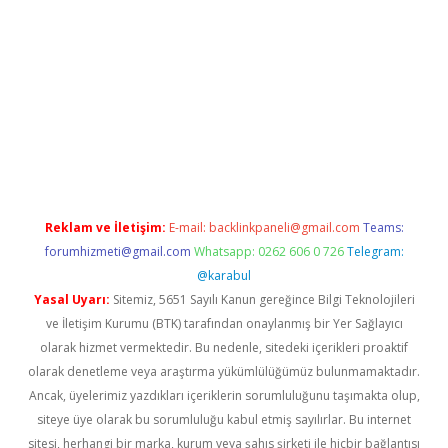
lbet
Reklam ve İletişim:
E-mail:
backlinkpaneli@gmail.com
Teams:
forumhizmeti@gmail.com
Whatsapp: 0262 606 0 726
Telegram:
@karabul
Yasal Uyarı:
Sitemiz, 5651 Sayılı Kanun gereğince Bilgi Teknolojileri
ve İletişim Kurumu (BTK) tarafından onaylanmış bir Yer Sağlayıcı
olarak hizmet vermektedir. Bu nedenle, sitedeki içerikleri proaktif
olarak denetleme veya araştırma yükümlülüğümüz bulunmamaktadır.
Ancak, üyelerimiz yazdıkları içeriklerin sorumluluğunu taşımakta olup,
siteye üye olarak bu sorumluluğu kabul etmiş sayılırlar. Bu internet
sitesi, herhangi bir marka, kurum veya şahıs şirketi ile hiçbir bağlantısı