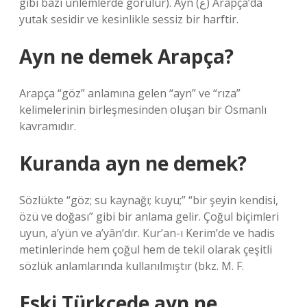
gibi bazı ünlemlerde görülür). Ayn (ع) Arapça’da
yutak sesidir ve kesinlikle sessiz bir harftir.
Ayn ne demek Arapça?
Arapça “göz” anlamına gelen “ayn” ve “rıza”
kelimelerinin birleşmesinden oluşan bir Osmanlı
kavramıdır.
Kuranda ayn ne demek?
Sözlükte “göz; su kaynağı; kuyu;” “bir şeyin kendisi,
özü ve doğası” gibi bir anlama gelir. Çoğul biçimleri
uyun, a’yün ve a’yân’dır. Kur’an-ı Kerim’de ve hadis
metinlerinde hem çoğul hem de tekil olarak çeşitli
sözlük anlamlarında kullanılmıştır (bkz. M. F.
Eski Türkçede ayn ne