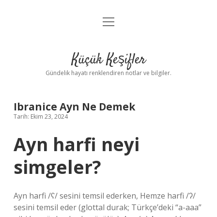
menüyü
Anasayfa
aç
Gizlilik Politikası
Küçük Keşifler
Yasal Uyarı
Gündelik hayatı renklendiren notlar ve bilgiler.
Hakkımızda
Ibranice Ayn Ne Demek
Tarih: Ekim 23, 2024
Ayn harfi neyi
simgeler?
Ayn harfi /ʕ/ sesini temsil ederken, Hemze harfi /ʔ/
sesini temsil eder (glottal durak; Türkçe’deki “a-aaa”