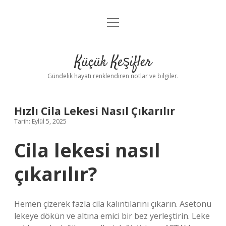
menüyü
Anasayfa
aç
Gizlilik Politikası
Küçük Keşifler
Yasal Uyarı
Gündelik hayatı renklendiren notlar ve bilgiler.
Hakkımızda
Hızlı Cila Lekesi Nasıl Çıkarılır
Tarih: Eylül 5, 2025
Cila lekesi nasıl
çıkarılır?
Hemen çizerek fazla cila kalıntılarını çıkarın. Asetonu
lekeye dökün ve altına emici bir bez yerleştirin. Leke