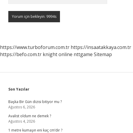
https://www.turboforum.com.tr
https://insaatakkaya.com.tr
https://befo.com.tr
knight online
nttgame
Sitemap
Sidebar
Son Yazılar
Başka Bir Gün dizisi bitiyor mu ?
Ağustos 6, 2026
Avalist oldum ne demek ?
Ağustos 4, 2026
1 metre kumaşın eni kaç cm’dir ?