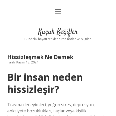
menüyü
Anasayfa
aç
Gizlilik Politikası
Küçük Keşifler
Yasal Uyarı
Gündelik hayatı renklendiren notlar ve bilgiler.
Hakkımızda
Hissizleşmek Ne Demek
Tarih: Kasım 13, 2024
Bir insan neden
hissizleşir?
Travma deneyimleri, yoğun stres, depresyon,
anksiyete bozuklukları, ilaçlar veya kişilik