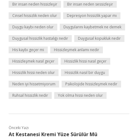
Bir insan neden hissizleşir
Bir insan neden sessizleşir
Cinsel hissizlik neden olur
Depresyon hissizlik yapar mı
Duygu kaybı neden olur
Duygularını kaybetmek ne demek
Duygusal hissizlik hastalığı nedir
Duygusal kopukluk nedir
His kaybı geçer mi
Hissizleşmek anlamı nedir
Hissizleşmek nasıl geçer
Hissizlik hissi nasıl geçer
Hissizlik hissi neden olur
Hissizlik nasıl bir duygu
Neden iyi hissetmiyorum
Psikolojide hissizleşmek nedir
Ruhsal hissizlik nedir
Yok olma hissi neden olur
Önceki Yazı
At Kestanesi Kremi Yüze Sürülür Mü