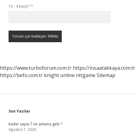
10 - 4 kaçtır?
*
https://www.turboforum.com.tr
https://insaatakkaya.com.tr
https://befo.com.tr
knight online
nttgame
Sitemap
Sidebar
Son Yazılar
Kader sayısı 7 ne anlama gelir ?
Ağustos 7, 2026