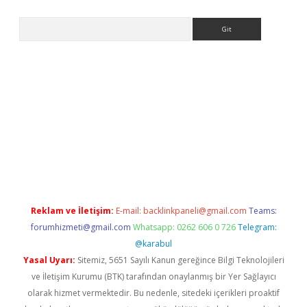
Arama
t
Reklam ve İletişim:
E-mail:
backlinkpaneli@gmail.com
Teams:
forumhizmeti@gmail.com
Whatsapp: 0262 606 0 726
Telegram:
@karabul
Yasal Uyarı:
Sitemiz, 5651 Sayılı Kanun gereğince Bilgi Teknolojileri
ve İletişim Kurumu (BTK) tarafından onaylanmış bir Yer Sağlayıcı
olarak hizmet vermektedir. Bu nedenle, sitedeki içerikleri proaktif