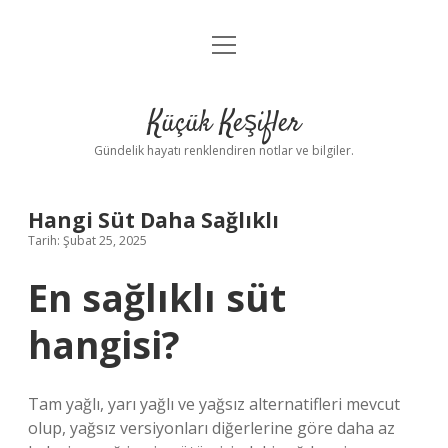
menüyü
Anasayfa
aç
Gizlilik Politikası
Küçük Keşifler
Yasal Uyarı
Gündelik hayatı renklendiren notlar ve bilgiler.
Hakkımızda
Hangi Süt Daha Sağlıklı
Tarih: Şubat 25, 2025
En sağlıklı süt
hangisi?
Tam yağlı, yarı yağlı ve yağsız alternatifleri mevcut
olup, yağsız versiyonları diğerlerine göre daha az