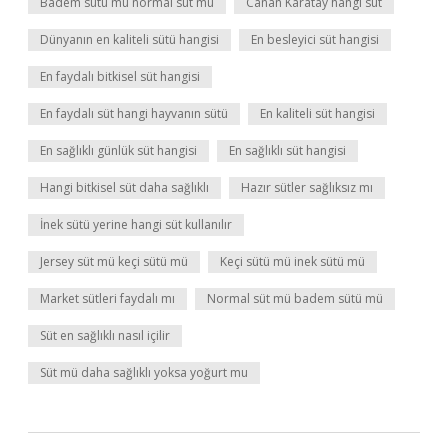
Badem sütü mü normal süt mü
Canan Karatay hangi süt
Dünyanın en kaliteli sütü hangisi
En besleyici süt hangisi
En faydalı bitkisel süt hangisi
En faydalı süt hangi hayvanın sütü
En kaliteli süt hangisi
En sağlıklı günlük süt hangisi
En sağlıklı süt hangisi
Hangi bitkisel süt daha sağlıklı
Hazır sütler sağlıksız mı
İnek sütü yerine hangi süt kullanılır
Jersey süt mü keçi sütü mü
Keçi sütü mü inek sütü mü
Market sütleri faydalı mı
Normal süt mü badem sütü mü
Süt en sağlıklı nasıl içilir
Süt mü daha sağlıklı yoksa yoğurt mu