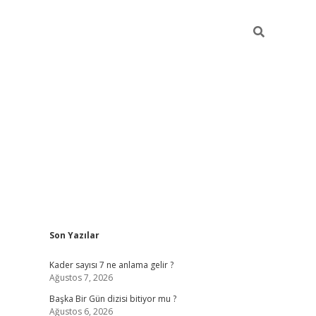
Sidebar
Son Yazılar
elexbet
betexper yeni giriş
ilbet
Kader sayısı 7 ne anlama gelir ?
Ağustos 7, 2026
Başka Bir Gün dizisi bitiyor mu ?
Ağustos 6, 2026