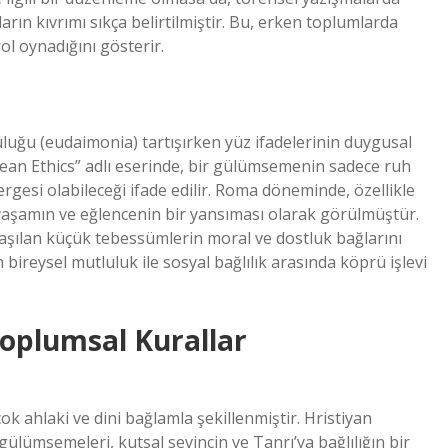
ın kıvrımı sıkça belirtilmiştir. Bu, erken toplumlarda
l oynadığını gösterir.
luluğu (eudaimonia) tartışırken yüz ifadelerinin duygusal
ean Ethics” adlı eserinde, bir gülümsemenin sadece ruh
rgesi olabileceği ifade edilir. Roma döneminde, özellikle
yaşamın ve eğlencenin bir yansıması olarak görülmüştür.
laşılan küçük tebessümlerin moral ve dostluk bağlarını
bireysel mutluluk ile sosyal bağlılık arasında köprü işlevi
oplumsal Kurallar
 ahlaki ve dini bağlamla şekillenmiştir. Hristiyan
 gülümsemeleri, kutsal sevincin ve Tanrı’ya bağlılığın bir