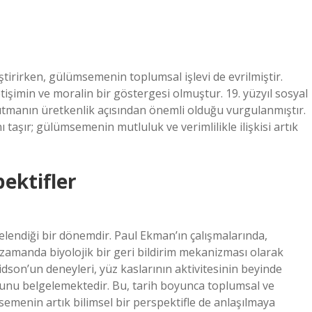
tirirken, gülümsemenin toplumsal işlevi de evrilmiştir.
etişimin ve moralin bir göstergesi olmuştur. 19. yüzyıl sosyal
tutmanın üretkenlik açısından önemli olduğu vurgulanmıştır.
ı taşır; gülümsemenin mutluluk ve verimlilikle ilişkisi artık
pektifler
elendiği bir dönemdir. Paul Ekman’ın çalışmalarında,
zamanda biyolojik bir geri bildirim mekanizması olarak
son’un deneyleri, yüz kaslarının aktivitesinin beyinde
ğunu belgelemektedir. Bu, tarih boyunca toplumsal ve
emenin artık bilimsel bir perspektifle de anlaşılmaya