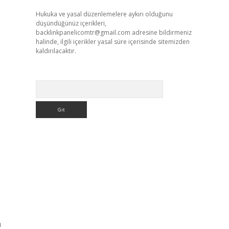
Hukuka ve yasal düzenlemelere aykırı olduğunu
düşündüğünüz içerikleri,
backlinkpanelicomtr@gmail.com
adresine bildirmeniz
halinde, ilgili içerikler yasal süre içerisinde sitemizden
kaldırılacaktır.
Arama
a