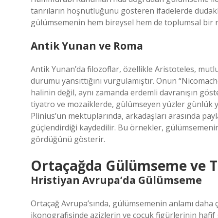
tanrıların hoşnutluğunu gösteren ifadelerde dudaklar
gülümsemenin hem bireysel hem de toplumsal bir ro
Antik Yunan ve Roma
Antik Yunan’da filozoflar, özellikle Aristoteles, mut
durumu yansıttığını vurgulamıştır. Onun “Nicomach
halinin değil, aynı zamanda erdemli davranışın göste
tiyatro ve mozaiklerde, gülümseyen yüzler günlük 
Plinius’un mektuplarında, arkadaşları arasında pay
güçlendirdiği kaydedilir. Bu örnekler, gülümsemenin 
gördüğünü gösterir.
Ortaçağda Gülümseme ve T
Hristiyan Avrupa’da Gülümseme
Ortaçağ Avrupa’sında, gülümsemenin anlamı daha çok
ikonografisinde azizlerin ve çocuk figürlerinin hafif