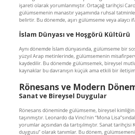
işareti olarak yorumlanmıştır. Ortaçağ tarihçisi C
gülümsemenin manastır yaşamında ruhsal tatminle ili
belirtir. Bu dönemde, aşırı gülümseme veya alaycı if
İslam Dünyası ve Hoşgörü Kültürü
Aynı dönemde İslam dünyasında, gülümseme bir sosya
yüzyıl Arap metinlerinde, gülümsemenin misafirperv
kaydedilir. Bu dönemde gülümsemek, bireysel mutlulu
kaynaklar bu davranışın küçük ama etkili bir iletiş
Rönesans ve Modern Dönem
Sanat ve Bireysel Duygular
Rönesans döneminde gülümseme, bireysel kimliğin v
taşınmıştır. Leonardo da Vinci’nin “Mona Lisa”sında
yorumlar açısından da tartışılmıştır. Sanat tarihçisi
duygusu” olarak tanımlar. Bu dönem, gülümsemenin b