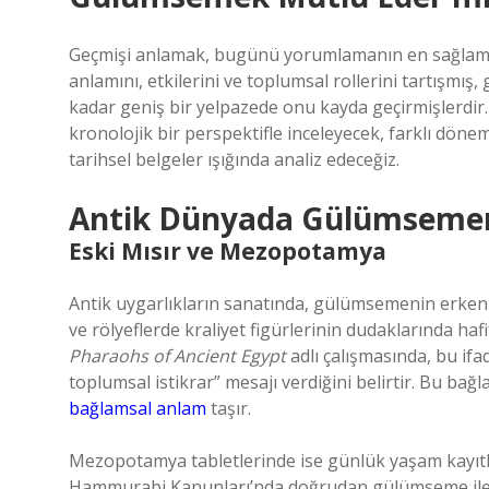
Geçmişi anlamak, bugünü yorumlamanın en sağlam y
anlamını, etkilerini ve toplumsal rollerini tartışmış
kadar geniş bir yelpazede onu kayda geçirmişlerdi
kronolojik bir perspektifle inceleyecek, farklı dön
tarihsel belgeler ışığında analiz edeceğiz.
Antik Dünyada Gülümsemeni
Eski Mısır ve Mezopotamya
Antik uygarlıkların sanatında, gülümsemenin erken 
ve rölyeflerde kraliyet figürlerinin dudaklarında hafi
Pharaohs of Ancient Egypt
adlı çalışmasında, bu ifa
toplumsal istikrar” mesajı verdiğini belirtir. Bu b
bağlamsal anlam
taşır.
Mezopotamya tabletlerinde ise günlük yaşam kayıtlar
Hammurabi Kanunları’nda doğrudan gülümseme ile il