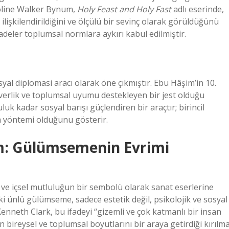
aroline Walker Bynum,
Holy Feast and Holy Fast
adlı eserinde,
şkilendirildiğini ve ölçülü bir sevinç olarak görüldüğünü
adeler toplumsal normlara aykırı kabul edilmiştir.
l diplomasi aracı olarak öne çıkmıştır. Ebu Hâşim’in 10.
erlik ve toplumsal uyumu destekleyen bir jest olduğu
k kadar sosyal barışı güçlendiren bir araçtır; birincil
im yöntemi olduğunu gösterir.
: Gülümsemenin Evrimi
e içsel mutluluğun bir sembolü olarak sanat eserlerine
ki ünlü gülümseme, sadece estetik değil, psikolojik ve sosyal
 Kenneth Clark, bu ifadeyi “gizemli ve çok katmanlı bir insan
ireysel ve toplumsal boyutlarını bir araya getirdiği kırılm