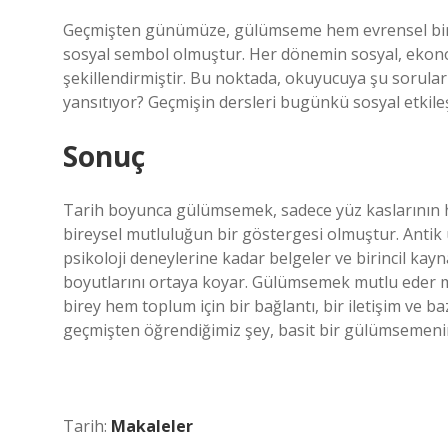
Geçmişten günümüze, gülümseme hem evrensel bir 
sosyal sembol olmuştur. Her dönemin sosyal, ekon
şekillendirmiştir. Bu noktada, okuyucuya şu sorula
yansıtıyor? Geçmişin dersleri bugünkü sosyal etkileşi
Sonuç
Tarih boyunca gülümsemek, sadece yüz kaslarının har
bireysel mutluluğun bir göstergesi olmuştur. Antik 
psikoloji deneylerine kadar belgeler ve birincil k
boyutlarını ortaya koyar. Gülümsemek mutlu eder m
birey hem toplum için bir bağlantı, bir iletişim ve b
geçmişten öğrendiğimiz şey, basit bir gülümsemenin 
Tarih:
Makaleler