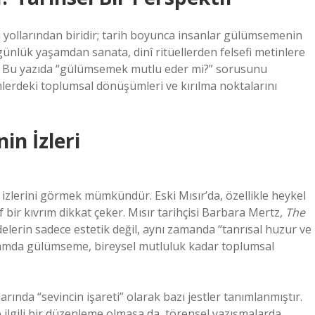
ollarından biridir; tarih boyunca insanlar gülümsemenin
, günlük yaşamdan sanata, dinî ritüellerden felsefi metinlere
r. Bu yazıda “gülümsemek mutlu eder mi?” sorusunu
emlerdeki toplumsal dönüşümleri ve kırılma noktalarını
n İzleri
izlerini görmek mümkündür. Eski Mısır’da, özellikle heykel
f bir kıvrım dikkat çeker. Mısır tarihçisi Barbara Mertz,
The
delerin sadece estetik değil, aynı zamanda “tanrısal huzur ve
ağlamda gülümseme, bireysel mutluluk kadar toplumsal
ında “sevincin işareti” olarak bazı jestler tanımlanmıştır.
gili bir düzenleme olmasa da, törensel yazışmalarda