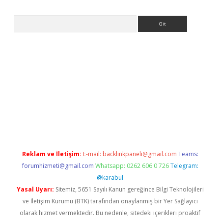
Arama
ilbet
Reklam ve İletişim:
E-mail:
backlinkpaneli@gmail.com
Teams:
forumhizmeti@gmail.com
Whatsapp: 0262 606 0 726
Telegram:
@karabul
Yasal Uyarı:
Sitemiz, 5651 Sayılı Kanun gereğince Bilgi Teknolojileri
ve İletişim Kurumu (BTK) tarafından onaylanmış bir Yer Sağlayıcı
olarak hizmet vermektedir. Bu nedenle, sitedeki içerikleri proaktif