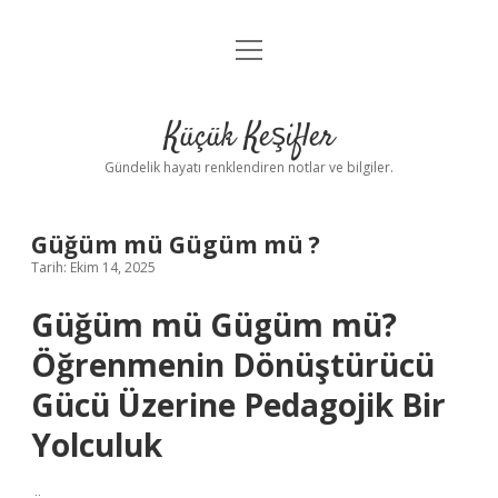
menüyü
Anasayfa
aç
Gizlilik Politikası
Küçük Keşifler
Yasal Uyarı
Gündelik hayatı renklendiren notlar ve bilgiler.
Hakkımızda
Güğüm mü Gügüm mü ?
Tarih: Ekim 14, 2025
Güğüm mü Gügüm mü?
Öğrenmenin Dönüştürücü
Gücü Üzerine Pedagojik Bir
Yolculuk