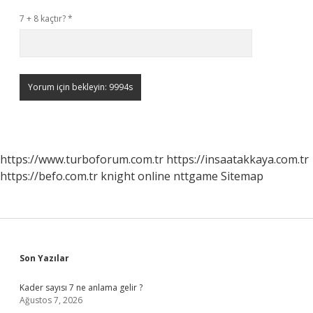
7 + 8 kaçtır?
*
https://www.turboforum.com.tr
https://insaatakkaya.com.tr
https://befo.com.tr
knight online
nttgame
Sitemap
Sidebar
Son Yazılar
Kader sayısı 7 ne anlama gelir ?
Ağustos 7, 2026