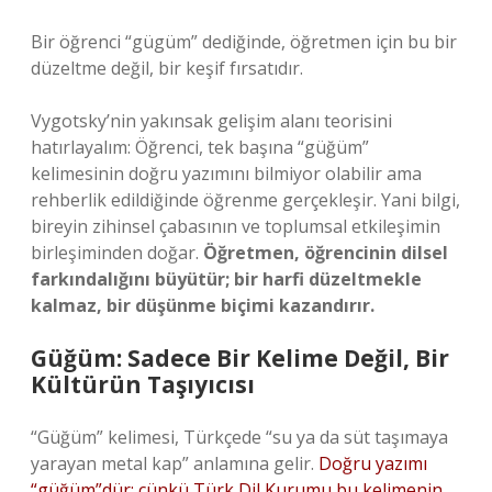
Bir öğrenci “gügüm” dediğinde, öğretmen için bu bir
düzeltme değil, bir keşif fırsatıdır.
Vygotsky’nin yakınsak gelişim alanı teorisini
hatırlayalım: Öğrenci, tek başına “güğüm”
kelimesinin doğru yazımını bilmiyor olabilir ama
rehberlik edildiğinde öğrenme gerçekleşir. Yani bilgi,
bireyin zihinsel çabasının ve toplumsal etkileşimin
birleşiminden doğar.
Öğretmen, öğrencinin dilsel
farkındalığını büyütür; bir harfi düzeltmekle
kalmaz, bir düşünme biçimi kazandırır.
Güğüm: Sadece Bir Kelime Değil, Bir
Kültürün Taşıyıcısı
“Güğüm” kelimesi, Türkçede “su ya da süt taşımaya
yarayan metal kap” anlamına gelir.
Doğru yazımı
“güğüm”dür; çünkü Türk Dil Kurumu bu kelimenin