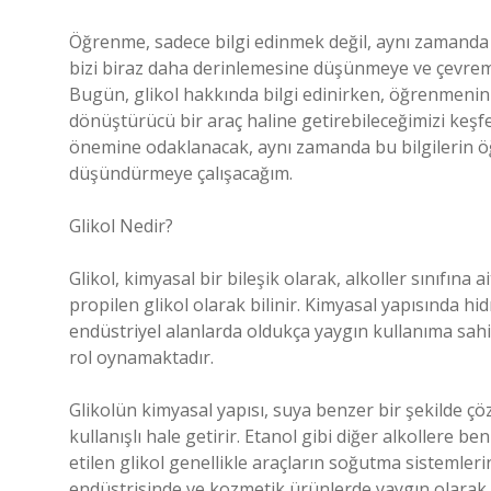
Öğrenme, sadece bilgi edinmek değil, aynı zamanda d
bizi biraz daha derinlemesine düşünmeye ve çevremi
Bugün, glikol hakkında bilgi edinirken, öğrenmenin 
dönüştürücü bir araç haline getirebileceğimizi keşfe
önemine odaklanacak, aynı zamanda bu bilgilerin ö
düşündürmeye çalışacağım.
Glikol Nedir?
Glikol, kimyasal bir bileşik olarak, alkoller sınıfına a
propilen glikol olarak bilinir. Kimyasal yapısında hi
endüstriyel alanlarda oldukça yaygın kullanıma sahi
rol oynamaktadır.
Glikolün kimyasal yapısı, suya benzer bir şekilde 
kullanışlı hale getirir. Etanol gibi diğer alkollere be
etilen glikol genellikle araçların soğutma sistemlerin
endüstrisinde ve kozmetik ürünlerde yaygın olarak k