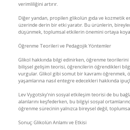
verimliliğini artırır.
Diğer yandan, propilen glikolün gıda ve kozmetik end
üzerinde derin bir etki yaratır. Bu ürünlerin, bireyler
düşünmek, toplumsal etkilerin önemini ortaya koya
Öğrenme Teorileri ve Pedagojik Yöntemler
Glikol hakkında bilgi edinirken, öğrenme teorileri
bilişsel gelişim teorisi, öğrencilerin öğrendikleri bil
vurgular. Glikol gibi somut bir kavramı öğrenmek, öğ
yaşamlarına nasıl entegre edecekleri hakkında ipuçl
Lev Vygotsky’nin sosyal etkileşim teorisi de bu bağl
alanlarını keşfederken, bu bilgiyi sosyal ortamlarınd
öğrenme sürecinin yalnızca bireysel değil, toplumsal
Sonuç: Glikolün Anlamı ve Etkisi