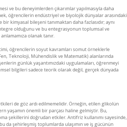
esi ve bu deneyimlerden çıkarımlar yapılmasıyla daha
mek, öğrencilerin endüstriyel ve biyolojik dünyalar arasındaki
e bir kimyasal bileşeni tanımaktan daha fazlasıdır; aynı
entegre olduğunu ve bu entegrasyonun toplumsal ve
de anlamamıza olanak tanır.
etimi, öğrencilerin soyut kavramları somut örneklerle
M (Fen, Teknoloji, Mühendislik ve Matematik) alanlarında
ileşenlerin günlük yaşantımızdaki uygulamaları, öğrenmeyi
ilimsel bilgileri sadece teorik olarak değil, gerçek dünyada
tkileri de göz ardı edilmemelidir. Örneğin, etilen glikolün
rn yaşamın önemli bir parçası haline gelmiştir. Bu,
ma şekillerini doğrudan etkiler. Antifriz kullanımı sayesinde,
ar, bu da şehirleşmiş toplumlarda ulaşımın ve iş gücünün