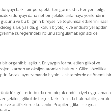
ünyayı farklı bir perspektiften görmektir. Her yeni bilgi,
zdeki dünyayı daha net bir şekilde anlamaya yönlendirir.
gücünü ve bu bilginin bireysel ve toplumsal etkilerini nasıl
deceğiz. Bu yazıda, glikolün biyolojik ve endüstriyel açıdan
ğrenme süreçlerindeki rolünü sorgulamak için sizi de
it bir organik bileşiktir. En yaygın formu etilen glikol ve
drojen, karbon ve oksijen atomları bulunur. Glikol, özellikle
ptir. Ancak, aynı zamanda biyolojik sistemlerde de önemli bi
çözünürlük gösterir, bu da onu birçok endüstriyel uygulamada
nzer şekilde, glikol de birçok farklı formda bulunabilir, ancak
de ve antifrizlerde kullanılır. Propilen glikol ise gıda
ullanılır.