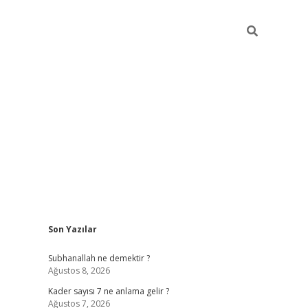
Sidebar
Son Yazılar
elexbet
betexper yeni giriş
ilbet
Subhanallah ne demektir ?
Ağustos 8, 2026
Kader sayısı 7 ne anlama gelir ?
Ağustos 7, 2026