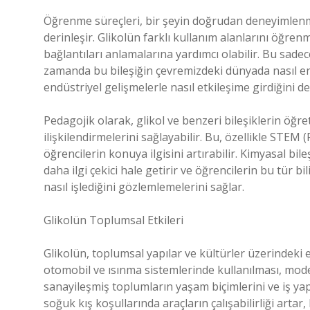
Öğrenme süreçleri, bir şeyin doğrudan deneyimlenm
derinleşir. Glikolün farklı kullanım alanlarını öğren
bağlantıları anlamalarına yardımcı olabilir. Bu sadec
zamanda bu bileşiğin çevremizdeki dünyada nasıl 
endüstriyel gelişmelerle nasıl etkileşime girdiğini 
Pedagojik olarak, glikol ve benzeri bileşiklerin öğr
ilişkilendirmelerini sağlayabilir. Bu, özellikle STE
öğrencilerin konuya ilgisini artırabilir. Kimyasal b
daha ilgi çekici hale getirir ve öğrencilerin bu tür b
nasıl işlediğini gözlemlemelerini sağlar.
Glikolün Toplumsal Etkileri
Glikolün, toplumsal yapılar ve kültürler üzerindeki e
otomobil ve ısınma sistemlerinde kullanılması, mode
sanayileşmiş toplumların yaşam biçimlerini ve iş yap
soğuk kış koşullarında araçların çalışabilirliği art