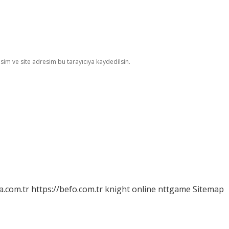
im ve site adresim bu tarayıcıya kaydedilsin.
a.com.tr
https://befo.com.tr
knight online
nttgame
Sitemap