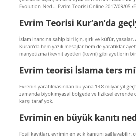
Evolution-Ned … Evrim Teorisi Online 2017/09/05 ›
Evrim Teorisi Kur’an’da geç
İslam inancına sahip biri için, şirk ve küfür, yasalar,
Kuran’da hem yazılı mesajlar hem de yaratıklar ayet 
manyetizma (kevni) ayetleri (kevni) gibi ayetlerin bir
Evrim teorisi İslama ters mi
Evrenin yaratılmasından bu yana 13.8 milyar yıl geçti.
zamanda biyokimyasal bölgede ve fiziksel evrende de
karşı taraf yok.
Evrimin en büyük kanıtı ned
Fosil kayıtları, evrimin en açık kanıtını sağlayabili