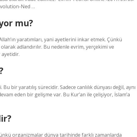
Evolution-Ned …
iyor mu?
 Allah’ın yaratımları, yani ayetlerini inkar etmek. Çünkü
olarak adlandırılır. Bu nedenle evrim, yerçekimi ve
 ayetidir.
?
 Bu bir yaratılış sürecidir. Sadece canlılık dünyası değil, aynı
vam eden bir gelişme var. Bu Kur’an ile çelişiyor, İslam’a
ir?
r, çünkü organizmalar dünya tarihinde farklı zamanlarda