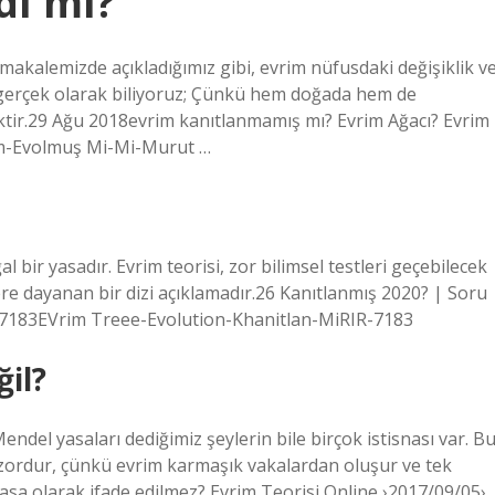
dı mı?
 makalemizde açıkladığımız gibi, evrim nüfusdaki değişiklik v
0 gerçek olarak biliyoruz; Çünkü hem doğada hem de
ktir.29 Ağu 2018evrim kanıtlanmamış mı? Evrim Ağacı? Evrim
rim-Evolmuş Mi-Mi-Murut …
l bir yasadır. Evrim teorisi, zor bilimsel testleri geçebilecek
lere dayanan bir dizi açıklamadır.26 Kanıtlanmış 2020? | Soru
7183EVrim Treee-Evolution-Khanitlan-MiRIR-7183
il?
Mendel yasaları dediğimiz şeylerin bile birçok istisnası var. B
zordur, çünkü evrim karmaşık vakalardan oluşur ve tek
asa olarak ifade edilmez? Evrim Teorisi Online ›2017/09/05›