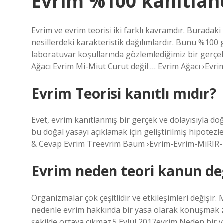
Evrim %100 kanıtlan
Evrim ve evrim teorisi iki farklı kavramdır. Buradaki
nesillerdeki karakteristik dağılımlardır. Bunu %10
laboratuvar koşullarında gözlemlediğimiz bir gerçe
Ağacı Evrim Mi-Miut Curut değil … Evrim Ağacı ›Ev
Evrim Teorisi kanıtlı mıdır?
Evet, evrim kanıtlanmış bir gerçek ve dolayısıyla doğa
bu doğal yasayı açıklamak için geliştirilmiş hipotez
& Cevap Evrim Treevrim Baum ›Evrim-Evrim-MiRIR-
Evrim neden teori kanun değ
Organizmalar çok çeşitlidir ve etkileşimleri değişir. 
nedenle evrim hakkında bir yasa olarak konuşmak 
şekilde ortaya çıkmaz.5 Eylül 2017evrim Neden bir y