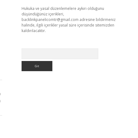
Hukuka ve yasal düzenlemelere aykırı olduğunu
düşündüğünüz içerikleri,
backlinkpanelicomtr@gmail.com
adresine bildirmeniz
halinde, ilgili içerikler yasal süre içerisinde sitemizden
kaldırılacaktır.
Arama
ı
m