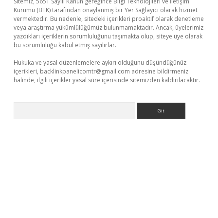
Sitemiz, 5651 Sayılı Kanun gereğince Bilgi Teknolojileri ve İletişim
Kurumu (BTK) tarafından onaylanmış bir Yer Sağlayıcı olarak hizmet
vermektedir. Bu nedenle, sitedeki içerikleri proaktif olarak denetleme
veya araştırma yükümlülüğümüz bulunmamaktadır. Ancak, üyelerimiz
yazdıkları içeriklerin sorumluluğunu taşımakta olup, siteye üye olarak
bu sorumluluğu kabul etmiş sayılırlar.
Hukuka ve yasal düzenlemelere aykırı olduğunu düşündüğünüz
içerikleri,
backlinkpanelicomtr@gmail.com
adresine bildirmeniz
halinde, ilgili içerikler yasal süre içerisinde sitemizden kaldırılacaktır.
Arama
et