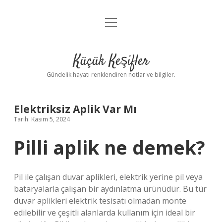
menüyü
Anasayfa
aç
Gizlilik Politikası
Küçük Keşifler
Yasal Uyarı
Gündelik hayatı renklendiren notlar ve bilgiler.
Hakkımızda
Elektriksiz Aplik Var Mı
Tarih: Kasım 5, 2024
Pilli aplik ne demek?
Pil ile çalışan duvar aplikleri, elektrik yerine pil veya
bataryalarla çalışan bir aydınlatma ürünüdür. Bu tür
duvar aplikleri elektrik tesisatı olmadan monte
edilebilir ve çeşitli alanlarda kullanım için ideal bir