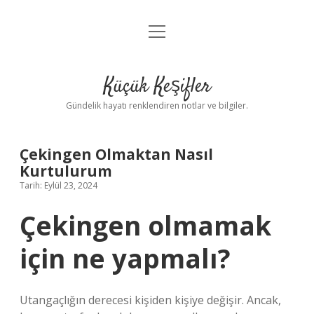
menüyü
Anasayfa
aç
Gizlilik Politikası
Küçük Keşifler
Yasal Uyarı
Gündelik hayatı renklendiren notlar ve bilgiler.
Hakkımızda
Çekingen Olmaktan Nasıl
Kurtulurum
Tarih: Eylül 23, 2024
Çekingen olmamak
için ne yapmalı?
Utangaçlığın derecesi kişiden kişiye değişir. Ancak,