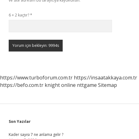
ve site adresim bu tarayıcıya kaydedilsin.
6 + 2 kaçtır?
*
https://www.turboforum.com.tr
https://insaatakkaya.com.tr
https://befo.com.tr
knight online
nttgame
Sitemap
Sidebar
Son Yazılar
Kader sayısı 7 ne anlama gelir ?