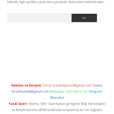
halinde, ilgili içerikler yasal süre içerisinde sitemizden kaldırılacaktır.
Arama
et
Reklam ve İletişim:
E-mail:
backlinkpaneli@gmail.com
Teams:
forumhizmeti@gmail.com
Whatsapp: 0262 606 0 726
Telegram:
@karabul
Yasal Uyarı:
Sitemiz, 5651 Sayılı Kanun gereğince Bilgi Teknolojileri
ve İletişim Kurumu (BTK) tarafından onaylanmış bir Yer Sağlayıcı