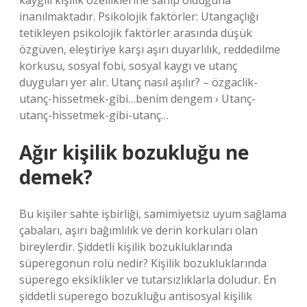
kaygılı kişilik özelliklerine sahip olduğuna
inanılmaktadır. Psikolojik faktörler: Utangaçlığı
tetikleyen psikolojik faktörler arasında düşük
özgüven, eleştiriye karşı aşırı duyarlılık, reddedilme
korkusu, sosyal fobi, sosyal kaygı ve utanç
duyguları yer alır. Utanç nasıl aşılır? – özgaclik-
utanç-hissetmek-gibi…benim dengem › Utanç-
utanç-hissetmek-gibi-utanç…
Ağır kişilik bozukluğu ne
demek?
Bu kişiler sahte işbirliği, samimiyetsiz uyum sağlama
çabaları, aşırı bağımlılık ve derin korkuları olan
bireylerdir. Şiddetli kişilik bozukluklarında
süperegonun rolü nedir? Kişilik bozukluklarında
süperego eksiklikler ve tutarsızlıklarla doludur. En
şiddetli süperego bozukluğu antisosyal kişilik