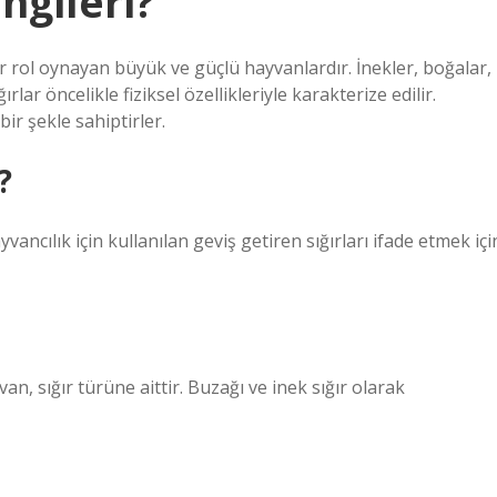
gileri?
bir rol oynayan büyük ve güçlü hayvanlardır. İnekler, boğalar,
lar öncelikle fiziksel özellikleriyle karakterize edilir.
ir şekle sahiptirler.
?
yvancılık için kullanılan geviş getiren sığırları ifade etmek içi
van, sığır türüne aittir. Buzağı ve inek sığır olarak