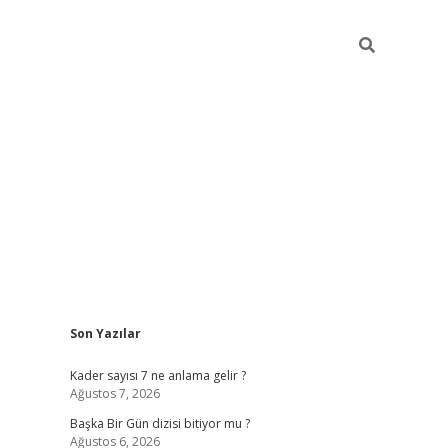
Sidebar
Son Yazılar
elexbet
betexper yeni giriş
ilbet
Kader sayısı 7 ne anlama gelir ?
Ağustos 7, 2026
Başka Bir Gün dizisi bitiyor mu ?
Ağustos 6, 2026