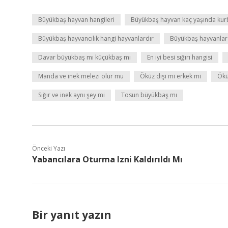
Büyükbaş hayvan hangileri
Büyükbaş hayvan kaç yaşında kurb
Büyükbaş hayvancılık hangi hayvanlardır
Büyükbaş hayvanlar h
Davar büyükbaş mı küçükbaş mı
En iyi besi sığırı hangisi
Manda ve inek melezi olur mu
Öküz dişi mi erkek mi
Ökü
Sığır ve inek aynı şey mi
Tosun büyükbaş mı
Önceki Yazı
Yabancılara Oturma Izni Kaldırıldı Mı
Bir yanıt yazın