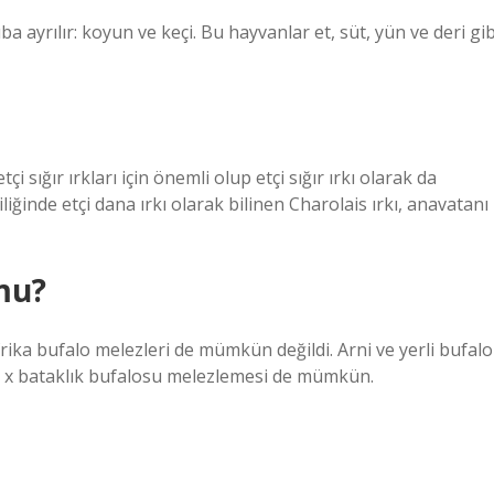
a ayrılır: koyun ve keçi. Bu hayvanlar et, süt, yün ve deri gib
çi sığır ırkları için önemli olup etçi sığır ırkı olarak da
iliğinde etçi dana ırkı olarak bilinen Charolais ırkı, anavatanı
mu?
Afrika bufalo melezleri de mümkün değildi. Arni ve yerli bufalo
 x bataklık bufalosu melezlemesi de mümkün.