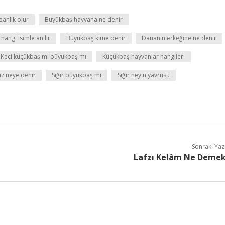
anlık olur
Büyükbaş hayvana ne denir
angi isimle anılır
Büyükbaş kime denir
Dananın erkeğine ne denir
Keçi küçükbaş mı büyükbaş mı
Küçükbaş hayvanlar hangileri
z neye denir
Sığır büyükbaş mı
Sığır neyin yavrusu
Sonraki Yaz
Lafzı Kelâm Ne Deme