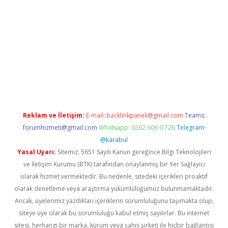
t
Reklam ve İletişim:
E-mail:
backlinkpaneli@gmail.com
Teams:
forumhizmeti@gmail.com
Whatsapp: 0262 606 0 726
Telegram:
@karabul
Yasal Uyarı:
Sitemiz, 5651 Sayılı Kanun gereğince Bilgi Teknolojileri
ve İletişim Kurumu (BTK) tarafından onaylanmış bir Yer Sağlayıcı
olarak hizmet vermektedir. Bu nedenle, sitedeki içerikleri proaktif
olarak denetleme veya araştırma yükümlülüğümüz bulunmamaktadır.
Ancak, üyelerimiz yazdıkları içeriklerin sorumluluğunu taşımakta olup,
siteye üye olarak bu sorumluluğu kabul etmiş sayılırlar. Bu internet
sitesi, herhangi bir marka, kurum veya şahıs şirketi ile hiçbir bağlantısı