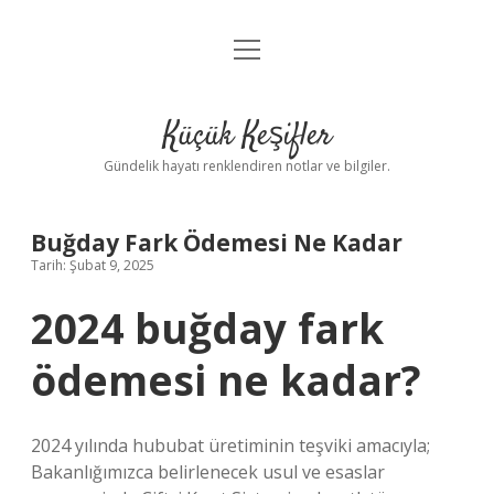
menüyü
Anasayfa
aç
Gizlilik Politikası
Küçük Keşifler
Yasal Uyarı
Gündelik hayatı renklendiren notlar ve bilgiler.
Hakkımızda
Buğday Fark Ödemesi Ne Kadar
Tarih: Şubat 9, 2025
2024 buğday fark
ödemesi ne kadar?
2024 yılında hububat üretiminin teşviki amacıyla;
Bakanlığımızca belirlenecek usul ve esaslar