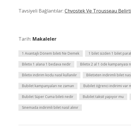
Tavsiyeli Bağlantılar:
Chvostek Ve Trousseau Belirti
Tarih:
Makaleler
1 Avantajlı Dönem bileti Ne Demek
1 bilet sizden 1 bilet pa
Biletix 1 alana 1 bedava nedir
Biletix 2 al 1 öde kampanyası 
Biletix indirim kodu nasıl kullanılır
Biletixten indirimli bilet nası
Bubilet kampanyaları ne zaman
Bubilet öğrenci indirimi var 
Bubilet Süper Cuma bileti nedir
Bubilet taksit yapıyor mu
Sinemada indirimli bilet nasıl alınır