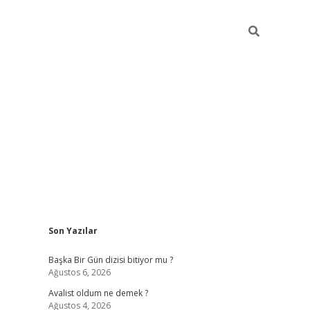
Sidebar
Son Yazılar
elexbet
betexper yeni giriş
ilbet
Başka Bir Gün dizisi bitiyor mu ?
Ağustos 6, 2026
Avalist oldum ne demek ?
Ağustos 4, 2026