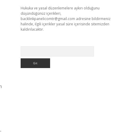
Hukuka ve yasal düzenlemelere aykırı olduğunu
düşündüğünüz içerikleri,
backlinkpanelicomtr@gmail.com
adresine bildirmeniz
halinde, ilgili içerikler yasal süre içerisinde sitemizden
kaldırılacaktır.
Arama
m