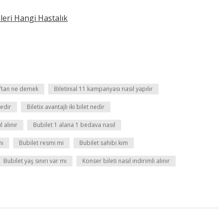
leri Hangi Hastalık
raftan ne demek
Biletinial 11 kampanyası nasıl yapılır
nedir
Biletix avantajlı iki bilet nedir
l alınır
Bubilet 1 alana 1 bedava nasıl
mı
Bubilet resmi mi
Bubilet sahibi kim
Bubilet yaş sınırı var mı
Konser bileti nasıl indirimli alınır