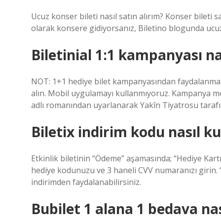
Ucuz konser bileti nasıl satın alırım? Konser bileti sa
olarak konsere gidiyorsanız, Biletino blogunda ucuz t
Biletinial 1:1 kampanyası nas
NOT: 1+1 hediye bilet kampanyasından faydalanmak içi
alın. Mobil uygulamayı kullanmıyoruz. Kampanya mo
adlı romanından uyarlanarak Yakîn Tiyatrosu taraf
Biletix indirim kodu nasıl kul
Etkinlik biletinin “Ödeme” aşamasında; “Hediye Kartı
hediye kodunuzu ve 3 haneli CVV numaranızı girin. 
indirimden faydalanabilirsiniz.
Bubilet 1 alana 1 bedava nas