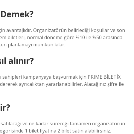
e Demek?
çin avantajlıdır. Organizatörün belirlediği koşullar ve son
dönem biletleri, normal döneme göre %10 ile %50 arasında
erken planlamayı mümkün kılar.
ıl alınır?
sı sahipleri kampanyaya başvurmak için PRIME BİLETİX
erek ayrıcalıktan yararlanabilirler. Alacağınız şifre ile
ir?
t satılacağı ve ne kadar süreceği tamamen organizatörün
risinde 1 bilet fiyatına 2 bilet satın alabilirsiniz.