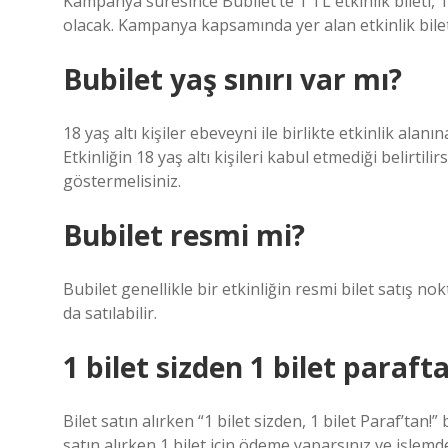
Kampanya süresince Bubilet’te 1 TL etkinlik bileti, 
olacak. Kampanya kapsamında yer alan etkinlik biletle
Bubilet yaş sınırı var mı?
18 yaş altı kişiler ebeveyni ile birlikte etkinlik alanı
Etkinliğin 18 yaş altı kişileri kabul etmediği belirtili
göstermelisiniz.
Bubilet resmi mi?
Bubilet genellikle bir etkinliğin resmi bilet satış no
da satılabilir.
1 bilet sizden 1 bilet paraf
Bilet satın alırken “1 bilet sizden, 1 bilet Paraf’tan!
satın alırken 1 bilet için ödeme yaparsınız ve işle