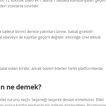
100 TL etkinlik bileti ve 1 alana 1 bedava kampanyaları geçerl
ri stoklarla sınırlıdır.
na sadece birinci derece yakınları (anne, baba) girebilir.
rse ebeveyn ile kayıtlar geçerli değildir; etkinliğe özel dikkat
ktalarından biridir, ancak bazen biletler farklı platformlarda
tan ne demek?
” bilet türünü seçin. Seçeneği seçerek devam etmelisiniz. Bilet
mden sonra kartta herhangi bir indirim gösterilmez. Promosyo