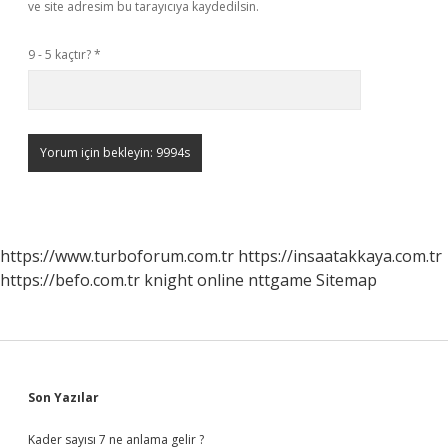
ve site adresim bu tarayıcıya kaydedilsin.
9 - 5 kaçtır?
*
https://www.turboforum.com.tr
https://insaatakkaya.com.tr
https://befo.com.tr
knight online
nttgame
Sitemap
Sidebar
Son Yazılar
Kader sayısı 7 ne anlama gelir ?