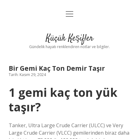
menüyü
Anasayfa
aç
Gizlilik Politikası
Küçük Keşifler
Yasal Uyarı
Gündelik hayatı renklendiren notlar ve bilgiler.
Hakkımızda
Bir Gemi Kaç Ton Demir Taşır
Tarih: Kasım 29, 2024
1 gemi kaç ton yük
taşır?
Tanker, Ultra Large Crude Carrier (ULCC) ve Very
Large Crude Carrier (VLCC) gemilerinden biraz daha