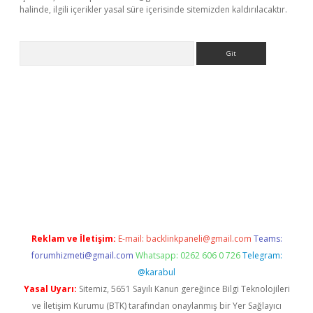
halinde, ilgili içerikler yasal süre içerisinde sitemizden kaldırılacaktır.
Arama
ş
ilbet
Reklam ve İletişim:
E-mail:
backlinkpaneli@gmail.com
Teams:
forumhizmeti@gmail.com
Whatsapp: 0262 606 0 726
Telegram:
@karabul
Yasal Uyarı:
Sitemiz, 5651 Sayılı Kanun gereğince Bilgi Teknolojileri
ve İletişim Kurumu (BTK) tarafından onaylanmış bir Yer Sağlayıcı