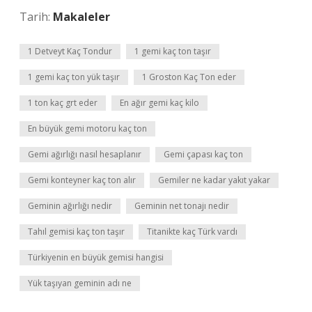
Tarih:
Makaleler
1 Detveyt Kaç Tondur
1 gemi kaç ton taşır
1 gemi kaç ton yük taşır
1 Groston Kaç Ton eder
1 ton kaç grt eder
En ağır gemi kaç kilo
En büyük gemi motoru kaç ton
Gemi ağırlığı nasıl hesaplanır
Gemi çapası kaç ton
Gemi konteyner kaç ton alır
Gemiler ne kadar yakıt yakar
Geminin ağırlığı nedir
Geminin net tonajı nedir
Tahıl gemisi kaç ton taşır
Titanikte kaç Türk vardı
Türkiyenin en büyük gemisi hangisi
Yük taşıyan geminin adı ne