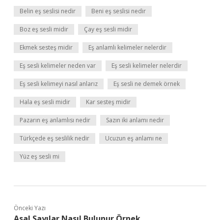
Belin eş seslisi nedir
Beni eş seslisi nedir
Boz eş sesli midir
Çay eş sesli midir
Ekmek sesteş midir
Eş anlamlı kelimeler nelerdir
Eş sesli kelimeler neden var
Eş sesli kelimeler nelerdir
Eş sesli kelimeyi nasıl anlarız
Eş sesli ne demek örnek
Hala eş sesli midir
Kar sesteş midir
Pazarın eş anlamlısı nedir
Sazın iki anlamı nedir
Türkçede eş seslilik nedir
Ucuzun eş anlamı ne
Yüz eş sesli mi
Önceki Yazı
Asal Sayılar Nasıl Bulunur Örnek