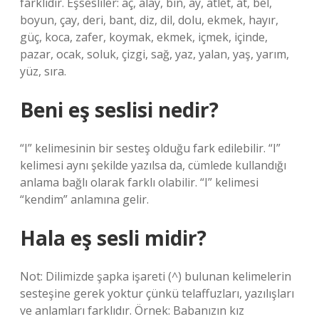
farklıdır. Eşsesliler: aç, alay, bin, ay, atlet, at, bel,
boyun, çay, deri, bant, diz, dil, dolu, ekmek, hayır,
güç, koca, zafer, koymak, ekmek, içmek, içinde,
pazar, ocak, soluk, çizgi, sağ, yaz, yalan, yaş, yarım,
yüz, sıra.
Beni eş seslisi nedir?
“I” kelimesinin bir sesteş olduğu fark edilebilir. “I”
kelimesi aynı şekilde yazılsa da, cümlede kullandığı
anlama bağlı olarak farklı olabilir. “I” kelimesi
“kendim” anlamına gelir.
Hala eş sesli midir?
Not: Dilimizde şapka işareti (^) bulunan kelimelerin
sesteşine gerek yoktur çünkü telaffuzları, yazılışları
ve anlamları farklıdır. Örnek: Babanızın kız