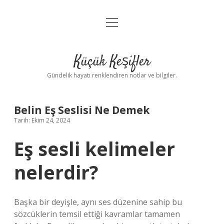
menüyü
Anasayfa
aç
Gizlilik Politikası
Küçük Keşifler
Yasal Uyarı
Gündelik hayatı renklendiren notlar ve bilgiler.
Hakkımızda
Belin Eş Seslisi Ne Demek
Tarih: Ekim 24, 2024
Eş sesli kelimeler
nelerdir?
Başka bir deyişle, aynı ses düzenine sahip bu
sözcüklerin temsil ettiği kavramlar tamamen