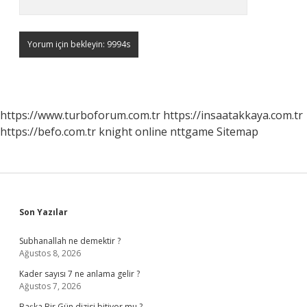
https://www.turboforum.com.tr
https://insaatakkaya.com.tr
https://befo.com.tr
knight online
nttgame
Sitemap
Sidebar
Son Yazılar
Subhanallah ne demektir ?
Ağustos 8, 2026
Kader sayısı 7 ne anlama gelir ?
Ağustos 7, 2026
Başka Bir Gün dizisi bitiyor mu ?