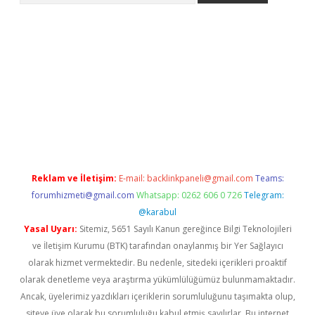
bet
Reklam ve İletişim:
E-mail:
backlinkpaneli@gmail.com
Teams:
forumhizmeti@gmail.com
Whatsapp: 0262 606 0 726
Telegram:
@karabul
Yasal Uyarı:
Sitemiz, 5651 Sayılı Kanun gereğince Bilgi Teknolojileri
ve İletişim Kurumu (BTK) tarafından onaylanmış bir Yer Sağlayıcı
olarak hizmet vermektedir. Bu nedenle, sitedeki içerikleri proaktif
olarak denetleme veya araştırma yükümlülüğümüz bulunmamaktadır.
Ancak, üyelerimiz yazdıkları içeriklerin sorumluluğunu taşımakta olup,
siteye üye olarak bu sorumluluğu kabul etmiş sayılırlar. Bu internet