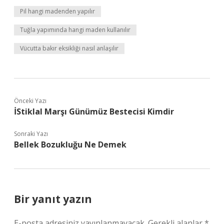
Pil hangi madenden yapılır
Tuğla yapımında hangi maden kullanılır
Vücutta bakır eksikliği nasıl anlaşılır
Önceki Yazı
İStiklal Marşı Günümüz Bestecisi Kimdir
Sonraki Yazı
Bellek Bozukluğu Ne Demek
Bir yanıt yazın
E-posta adresiniz yayınlanmayacak.
Gerekli alanlar
*