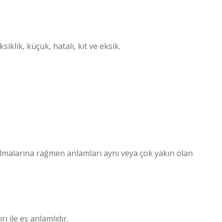
siklik, küçük, hatalı, kıt ve eksik.
ı olmalarına rağmen anlamları aynı veya çok yakın olan
ı ile eş anlamlıdır.