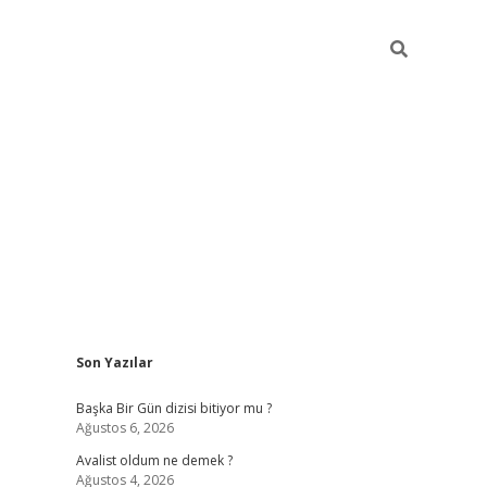
Sidebar
Son Yazılar
elexbet
betexper yeni giriş
ilbet
Başka Bir Gün dizisi bitiyor mu ?
Ağustos 6, 2026
Avalist oldum ne demek ?
Ağustos 4, 2026