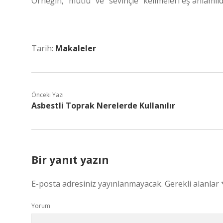
Örneğin, “mutlu” ve “sevinçle” kelimeleri eş anlamlıd
Tarih:
Makaleler
Önceki Yazı
Asbestli Toprak Nerelerde Kullanılır
Bir yanıt yazın
E-posta adresiniz yayınlanmayacak.
Gerekli alanlar
Yorum