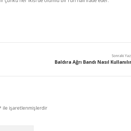
ır çünkü her ikisi de olumlu bir ruh hali ifade eder.
Sonraki Yaz
Baldıra Ağrı Bandı Nasıl Kullanılı
*
ile işaretlenmişlerdir