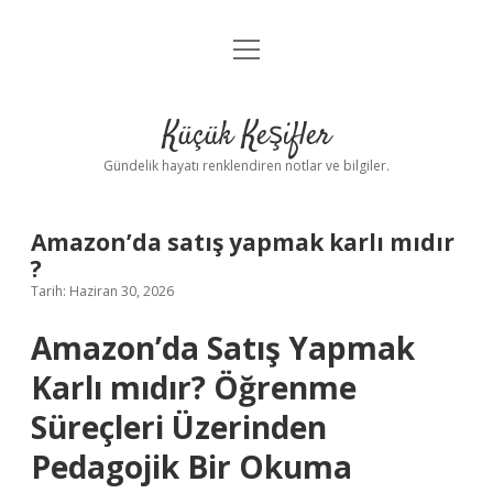
menüyü
Anasayfa
aç
Gizlilik Politikası
Küçük Keşifler
Yasal Uyarı
Gündelik hayatı renklendiren notlar ve bilgiler.
Hakkımızda
Amazon’da satış yapmak karlı mıdır
?
Tarih: Haziran 30, 2026
Amazon’da Satış Yapmak
Karlı mıdır? Öğrenme
Süreçleri Üzerinden
Pedagojik Bir Okuma