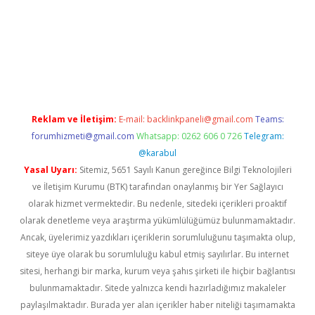
xbet
betexper yeni giriş
ilbet
Reklam ve İletişim:
E-mail:
backlinkpaneli@gmail.com
Teams:
forumhizmeti@gmail.com
Whatsapp: 0262 606 0 726
Telegram:
@karabul
Yasal Uyarı:
Sitemiz, 5651 Sayılı Kanun gereğince Bilgi Teknolojileri
ve İletişim Kurumu (BTK) tarafından onaylanmış bir Yer Sağlayıcı
olarak hizmet vermektedir. Bu nedenle, sitedeki içerikleri proaktif
olarak denetleme veya araştırma yükümlülüğümüz bulunmamaktadır.
Ancak, üyelerimiz yazdıkları içeriklerin sorumluluğunu taşımakta olup,
siteye üye olarak bu sorumluluğu kabul etmiş sayılırlar. Bu internet
sitesi, herhangi bir marka, kurum veya şahıs şirketi ile hiçbir bağlantısı
bulunmamaktadır. Sitede yalnızca kendi hazırladığımız makaleler
paylaşılmaktadır. Burada yer alan içerikler haber niteliği taşımamakta