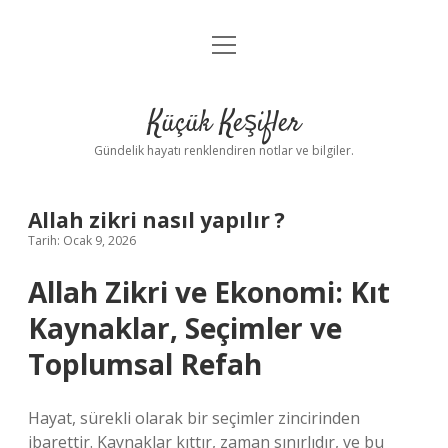
menüyü
Anasayfa
aç
Gizlilik Politikası
Küçük Keşifler
Yasal Uyarı
Gündelik hayatı renklendiren notlar ve bilgiler.
Hakkımızda
Allah zikri nasıl yapılır ?
Tarih: Ocak 9, 2026
Allah Zikri ve Ekonomi: Kıt
Kaynaklar, Seçimler ve
Toplumsal Refah
Hayat, sürekli olarak bir seçimler zincirinden
ibarettir. Kaynaklar kıttır, zaman sınırlıdır, ve bu