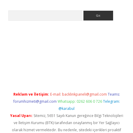
Arama
lbet
Reklam ve İletişim:
E-mail:
backlinkpaneli@gmail.com
Teams:
forumhizmeti@gmail.com
Whatsapp: 0262 606 0 726
Telegram:
@karabul
Yasal Uyarı:
Sitemiz, 5651 Sayılı Kanun gereğince Bilgi Teknolojileri
ve İletişim Kurumu (BTK) tarafından onaylanmış bir Yer Sağlayıcı
olarak hizmet vermektedir. Bu nedenle, sitedeki içerikleri proaktif