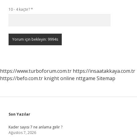
10 - 4 kaçtır?
*
https://www.turboforum.com.tr
https://insaatakkaya.com.tr
https://befo.com.tr
knight online
nttgame
Sitemap
Sidebar
Son Yazılar
Kader sayısı 7 ne anlama gelir ?
Ağustos 7, 2026