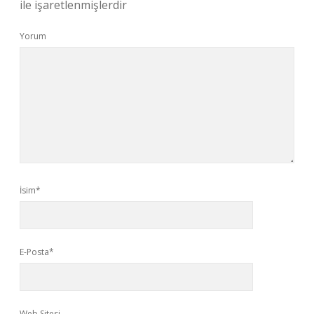
ile işaretlenmişlerdir
Yorum
İsim*
E-Posta*
Web Sitesi