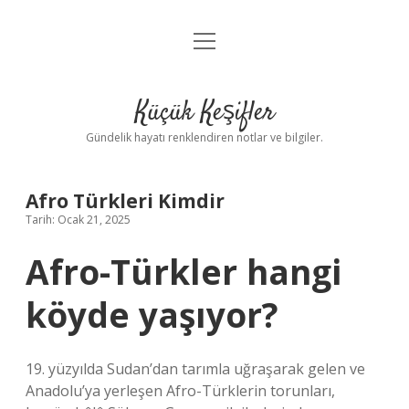
menüyü
Anasayfa
aç
Gizlilik Politikası
Küçük Keşifler
Yasal Uyarı
Gündelik hayatı renklendiren notlar ve bilgiler.
Hakkımızda
Afro Türkleri Kimdir
Tarih: Ocak 21, 2025
Afro-Türkler hangi
köyde yaşıyor?
19. yüzyılda Sudan’dan tarımla uğraşarak gelen ve
Anadolu’ya yerleşen Afro-Türklerin torunları,