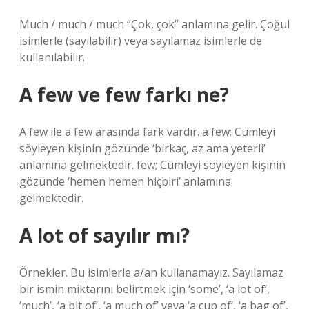
Much / much / much “Çok, çok” anlamına gelir. Çoğul
isimlerle (sayılabilir) veya sayılamaz isimlerle de
kullanılabilir.
A few ve few farkı ne?
A few ile a few arasında fark vardır. a few; Cümleyi
söyleyen kişinin gözünde ‘birkaç, az ama yeterli’
anlamına gelmektedir. few; Cümleyi söyleyen kişinin
gözünde ‘hemen hemen hiçbiri’ anlamına
gelmektedir.
A lot of sayılır mı?
Örnekler. Bu isimlerle a/an kullanamayız. Sayılamaz
bir ismin miktarını belirtmek için ‘some’, ‘a lot of’,
‘much’, ‘a bit of’, ‘a much of’ veya ‘a cup of’, ‘a bag of’,