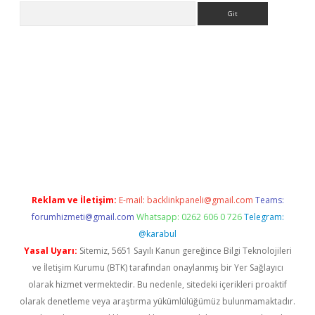
Arama
bet
Reklam ve İletişim:
E-mail:
backlinkpaneli@gmail.com
Teams:
forumhizmeti@gmail.com
Whatsapp: 0262 606 0 726
Telegram:
@karabul
Yasal Uyarı:
Sitemiz, 5651 Sayılı Kanun gereğince Bilgi Teknolojileri
ve İletişim Kurumu (BTK) tarafından onaylanmış bir Yer Sağlayıcı
olarak hizmet vermektedir. Bu nedenle, sitedeki içerikleri proaktif
olarak denetleme veya araştırma yükümlülüğümüz bulunmamaktadır.