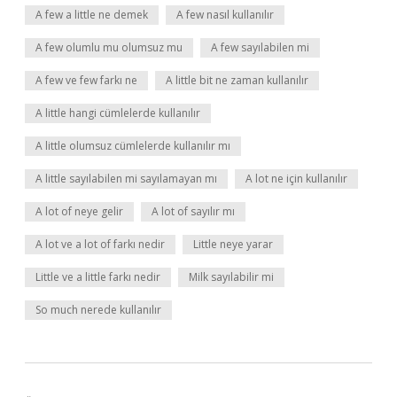
A few a little ne demek
A few nasıl kullanılır
A few olumlu mu olumsuz mu
A few sayılabilen mi
A few ve few farkı ne
A little bit ne zaman kullanılır
A little hangi cümlelerde kullanılır
A little olumsuz cümlelerde kullanılır mı
A little sayılabilen mi sayılamayan mı
A lot ne için kullanılır
A lot of neye gelir
A lot of sayılır mı
A lot ve a lot of farkı nedir
Little neye yarar
Little ve a little farkı nedir
Milk sayılabilir mi
So much nerede kullanılır