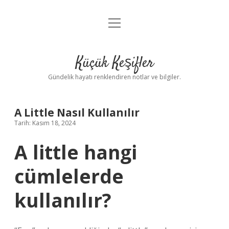
menüyü
Anasayfa
aç
Gizlilik Politikası
Küçük Keşifler
Yasal Uyarı
Gündelik hayatı renklendiren notlar ve bilgiler.
Hakkımızda
A Little Nasıl Kullanılır
Tarih: Kasım 18, 2024
A little hangi
cümlelerde
kullanılır?