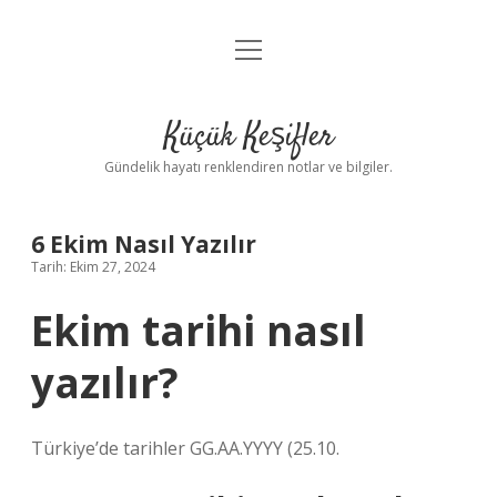
menüyü
Anasayfa
aç
Gizlilik Politikası
Küçük Keşifler
Yasal Uyarı
Gündelik hayatı renklendiren notlar ve bilgiler.
Hakkımızda
6 Ekim Nasıl Yazılır
Tarih: Ekim 27, 2024
Ekim tarihi nasıl
yazılır?
Türkiye’de tarihler GG.AA.YYYY (25.10.