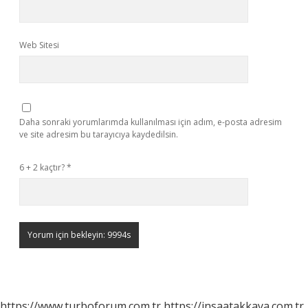
Web Sitesi
Daha sonraki yorumlarımda kullanılması için adım, e-posta adresim
ve site adresim bu tarayıcıya kaydedilsin.
6 + 2 kaçtır?
*
https://www.turboforum.com.tr
https://insaatakkaya.com.tr