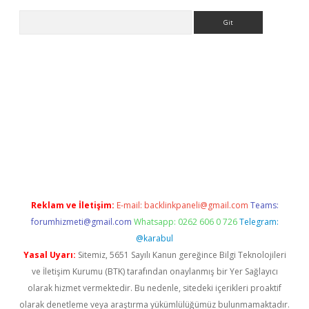
Arama
t
Reklam ve İletişim:
E-mail:
backlinkpaneli@gmail.com
Teams:
forumhizmeti@gmail.com
Whatsapp: 0262 606 0 726
Telegram:
@karabul
Yasal Uyarı:
Sitemiz, 5651 Sayılı Kanun gereğince Bilgi Teknolojileri
ve İletişim Kurumu (BTK) tarafından onaylanmış bir Yer Sağlayıcı
olarak hizmet vermektedir. Bu nedenle, sitedeki içerikleri proaktif
olarak denetleme veya araştırma yükümlülüğümüz bulunmamaktadır.