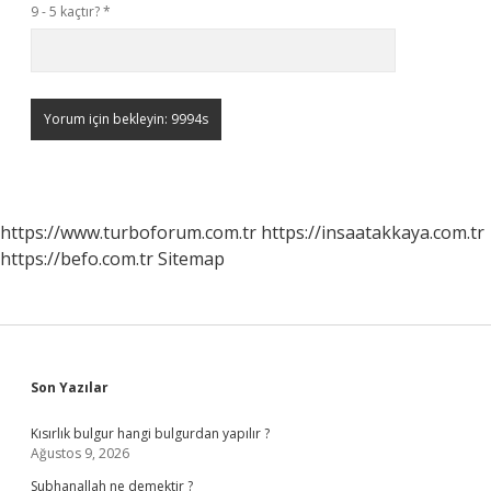
9 - 5 kaçtır?
*
https://www.turboforum.com.tr
https://insaatakkaya.com.tr
https://befo.com.tr
Sitemap
Sidebar
Son Yazılar
Kısırlık bulgur hangi bulgurdan yapılır ?
Ağustos 9, 2026
Subhanallah ne demektir ?