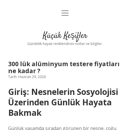
menüyü
Anasayfa
aç
Gizlilik Politikası
Küçük Keşifler
Yasal Uyarı
Gündelik hayatı renklendiren notlar ve bilgiler.
Hakkımızda
300 lük alüminyum testere fiyatları
ne kadar ?
Tarih: Haziran 29, 2026
Giriş: Nesnelerin Sosyolojisi
Üzerinden Günlük Hayata
Bakmak
Günlük yaşamda sıradan görünen bir nesne, çoğu