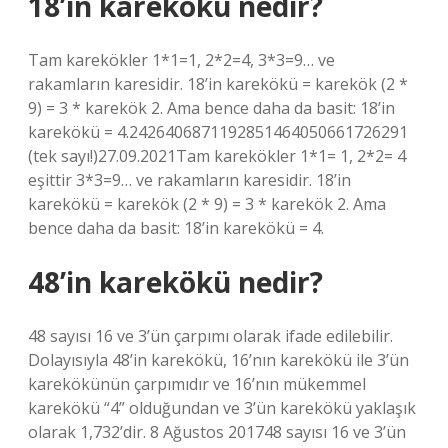
18’in karekökü nedir?
Tam karekökler 1*1=1, 2*2=4, 3*3=9… ve
rakamların karesidir. 18’in karekökü = karekök (2 *
9) = 3 * karekök 2. Ama bence daha da basit: 18’in
karekökü = 4.2426406871192851464050661726291
(tek sayı!)27.09.2021Tam karekökler 1*1= 1, 2*2= 4
eşittir 3*3=9… ve rakamların karesidir. 18’in
karekökü = karekök (2 * 9) = 3 * karekök 2. Ama
bence daha da basit: 18’in karekökü = 4.
48’in karekökü nedir?
48 sayısı 16 ve 3’ün çarpımı olarak ifade edilebilir.
Dolayısıyla 48’in karekökü, 16’nın karekökü ile 3’ün
karekökünün çarpımıdır ve 16’nın mükemmel
karekökü “4” olduğundan ve 3’ün karekökü yaklaşık
olarak 1,732’dir. 8 Ağustos 201748 sayısı 16 ve 3’ün