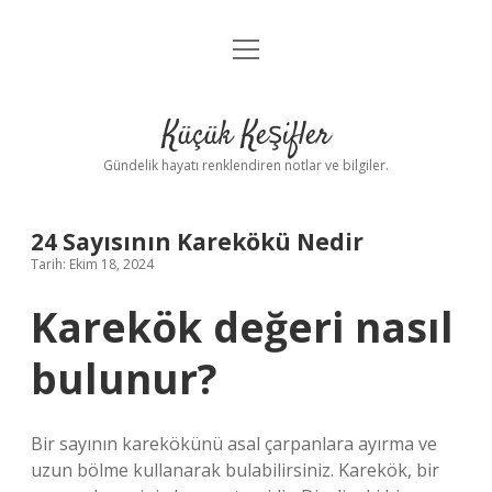
menüyü
Anasayfa
aç
Gizlilik Politikası
Küçük Keşifler
Yasal Uyarı
Gündelik hayatı renklendiren notlar ve bilgiler.
Hakkımızda
24 Sayısının Karekökü Nedir
Tarih: Ekim 18, 2024
Karekök değeri nasıl
bulunur?
Bir sayının karekökünü asal çarpanlara ayırma ve
uzun bölme kullanarak bulabilirsiniz. Karekök, bir