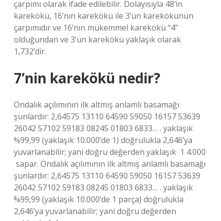
çarpımı olarak ifade edilebilir. Dolayısıyla 48’in
karekökü, 16’nın karekökü ile 3’ün karekökünün
çarpımıdır ve 16’nın mükemmel karekökü “4”
olduğundan ve 3’ün karekökü yaklaşık olarak
1,732’dir.
7’nin karekökü nedir?
Ondalık açılımının ilk altmış anlamlı basamağı
şunlardır: 2,64575 13110 64590 59050 16157 53639
26042 57102 59183 08245 01803 6833… . yaklaşık
%99,99 (yaklaşık 10.000’de 1) doğrulukla 2,646’ya
yuvarlanabilir; yani doğru değerden yaklaşık ⁠ 1 4.000
⁠ sapar. Ondalık açılımının ilk altmış anlamlı basamağı
şunlardır: 2,64575 13110 64590 59050 16157 53639
26042 57102 59183 08245 01803 6833… . yaklaşık
%99,99 (yaklaşık 10.000’de 1 parça) doğrulukla
2,646’ya yuvarlanabilir; yani doğru değerden