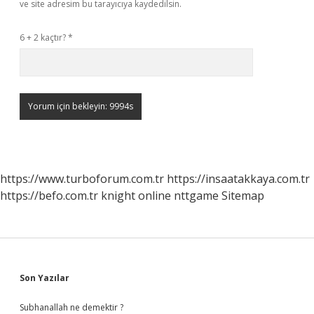
ve site adresim bu tarayıcıya kaydedilsin.
6 + 2 kaçtır?
*
https://www.turboforum.com.tr
https://insaatakkaya.com.tr
https://befo.com.tr
knight online
nttgame
Sitemap
Sidebar
Son Yazılar
Subhanallah ne demektir ?