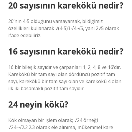
20 sayısının karekökü nedir?
20’nin 4⋅5 olduğunu varsayarsak, bildiğimiz
özellikleri kullanarak √(4⋅5)’i √4⋅√5, yani 2√5 olarak
ifade edebiliriz.
16 sayısının karekökü nedir?
16 bir bileşik sayıdır ve çarpanları 1, 2, 4, 8 ve 16’dır.
Karekökü bir tam sayı olan dördüncü pozitif tam
sayı, karekökü bir tam sayı olan ve karekökü 4 olan
ilk iki basamaklı pozitif tam sayıdır.
24 neyin kökü?
Kök olmayan bir işlem olarak; √24 örneği
√24=√2.2.2.3 olarak ele alınırsa, mükemmel kare