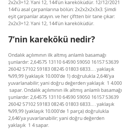
2x2x3=12. Yani 12, 144’ün kareköküdür. 12/12/2021
144’ü asal çarpanlarına bölün: 2x2x2x2x3x3. Şimdi
eşit çarpanlar atayın. ve her çiftten bir tane çıkar:
2x2x3=12. Yani 12, 144’ün kareköküdür.
7’nin karekökü nedir?
Ondalık açılımının ilk altmış anlamlı basamağı
şunlardır: 2,64575 13110 64590 59050 16157 53639
26042 57102 59183 08245 01803 6833… . yaklaşık
%99,99 (yaklaşık 10.000’de 1) doğrulukla 2,646’ya
yuvarlanabilir; yani doğru değerden yaklaşık ⁠ 1 4.000
⁠ sapar. Ondalık açılımının ilk altmış anlamlı basamağı
şunlardır: 2,64575 13110 64590 59050 16157 53639
26042 57102 59183 08245 01803 6833… . yaklaşık
%99,99 (yaklaşık 10.000’de 1 parça) doğrulukla
2,646’ya yuvarlanabilir; yani doğru değerden
yaklaşık ⁠ 1 4 sapar.