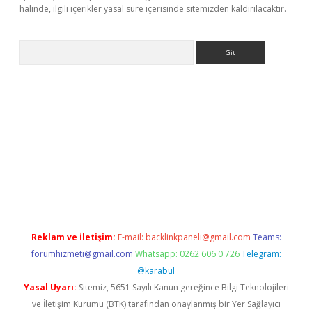
halinde, ilgili içerikler yasal süre içerisinde sitemizden kaldırılacaktır.
Arama
t
Reklam ve İletişim:
E-mail:
backlinkpaneli@gmail.com
Teams:
forumhizmeti@gmail.com
Whatsapp: 0262 606 0 726
Telegram:
@karabul
Yasal Uyarı:
Sitemiz, 5651 Sayılı Kanun gereğince Bilgi Teknolojileri
ve İletişim Kurumu (BTK) tarafından onaylanmış bir Yer Sağlayıcı