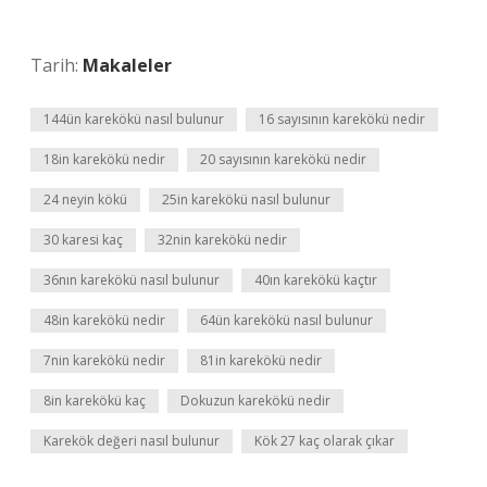
Tarih:
Makaleler
144ün karekökü nasıl bulunur
16 sayısının karekökü nedir
18in karekökü nedir
20 sayısının karekökü nedir
24 neyin kökü
25in karekökü nasıl bulunur
30 karesi kaç
32nin karekökü nedir
36nın karekökü nasıl bulunur
40ın karekökü kaçtır
48in karekökü nedir
64ün karekökü nasıl bulunur
7nin karekökü nedir
81in karekökü nedir
8in karekökü kaç
Dokuzun karekökü nedir
Karekök değeri nasıl bulunur
Kök 27 kaç olarak çıkar