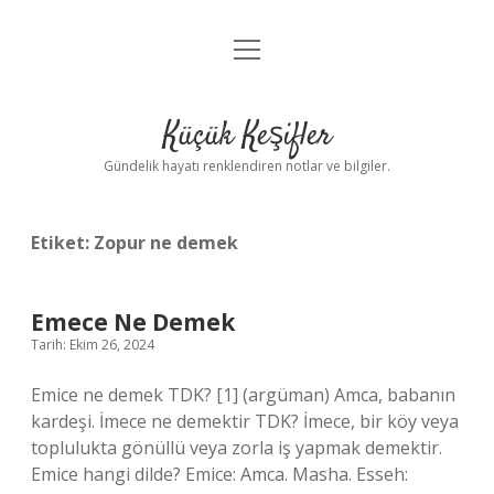
menüyü
Anasayfa
aç
Gizlilik Politikası
Küçük Keşifler
Yasal Uyarı
Gündelik hayatı renklendiren notlar ve bilgiler.
Hakkımızda
Etiket:
Zopur ne demek
Emece Ne Demek
Tarih: Ekim 26, 2024
Emice ne demek TDK? [1] (argüman) Amca, babanın
kardeşi. İmece ne demektir TDK? İmece, bir köy veya
toplulukta gönüllü veya zorla iş yapmak demektir.
Emice hangi dilde? Emice: Amca. Masha. Esseh: