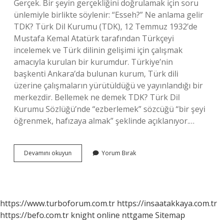
Gerçek. Bir şeyin gerçekliğini doğrulamak için soru
ünlemiyle birlikte söylenir: “Esseh?” Ne anlama gelir
TDK? Türk Dil Kurumu (TDK), 12 Temmuz 1932’de
Mustafa Kemal Atatürk tarafından Türkçeyi
incelemek ve Türk dilinin gelişimi için çalışmak
amacıyla kurulan bir kurumdur. Türkiye’nin
başkenti Ankara’da bulunan kurum, Türk dili
üzerine çalışmaların yürütüldüğü ve yayınlandığı bir
merkezdir. Bellemek ne demek TDK? Türk Dil
Kurumu Sözlüğü’nde “ezberlemek” sözcüğü “bir şeyi
öğrenmek, hafızaya almak” şeklinde açıklanıyor.…
Emece
Devamını okuyun
Yorum Bırak
Ne
Demek
https://www.turboforum.com.tr
https://insaatakkaya.com.tr
https://befo.com.tr
knight online
nttgame
Sitemap