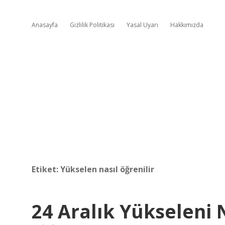
Anasayfa
Gizlilik Politikası
Yasal Uyarı
Hakkımızda
Etiket:
Yükselen nasıl öğrenilir
24 Aralık Yükseleni 