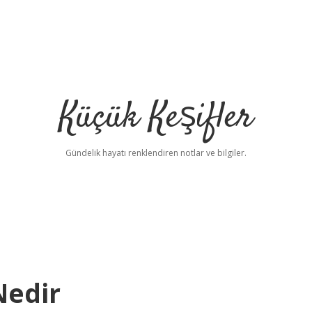
Küçük Keşifler
Gündelik hayatı renklendiren notlar ve bilgiler.
Nedir