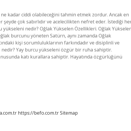
 ne kadar ciddi olabileceğini tahmin etmek zordur. Ancak en
 şeyde çok sabırlıdır ve acelecilikten nefret eder. İstediği he
 yükseleni nedir? Oğlak Yükselen Özellikleri. Oğlak Yüksele
dir. Oğlak burcunu yöneten Satürn, aynı zamanda Oğlak
ındaki kişi sorumluluklarının farkındadır ve disiplinli ve
ni nedir? Yay burcu yükseleni özgür bir ruha sahiptir.
nusunda katı kurallara sahiptir. Hayatında özgürlüğünü
a.com.tr
https://befo.com.tr
Sitemap