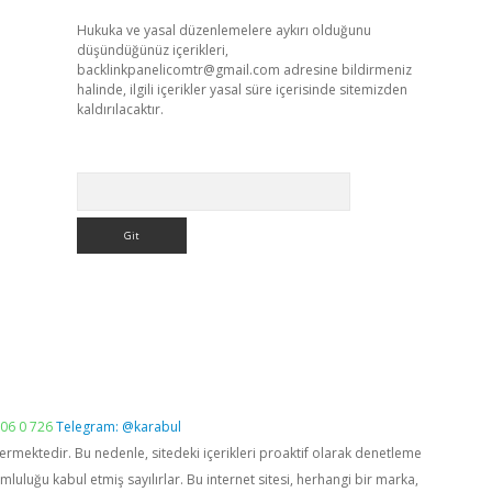
Hukuka ve yasal düzenlemelere aykırı olduğunu
düşündüğünüz içerikleri,
backlinkpanelicomtr@gmail.com
adresine bildirmeniz
halinde, ilgili içerikler yasal süre içerisinde sitemizden
kaldırılacaktır.
Arama
06 0 726
Telegram: @karabul
vermektedir. Bu nedenle, sitedeki içerikleri proaktif olarak denetleme
luğu kabul etmiş sayılırlar. Bu internet sitesi, herhangi bir marka,