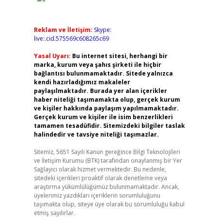
Reklam ve İletişim:
Skype:
live:.cid.575569c608265c69
Yasal Uyarı:
Bu internet sitesi, herhangi bir
marka, kurum veya şahıs şirketi ile hiçbir
bağlantısı bulunmamaktadır. Sitede yalnızca
kendi hazırladığımız makaleler
paylaşılmaktadır. Burada yer alan içerikler
haber niteliği taşımamakta olup, gerçek kurum
ve kişiler hakkında paylaşım yapılmamaktadır.
Gerçek kurum ve kişiler ile isim benzerlikleri
tamamen tesadüfidir. Sitemizdeki bilgiler taslak
halindedir ve tavsiye niteliği taşımazlar.
Sitemiz, 5651 Sayılı Kanun gereğince Bilgi Teknolojileri
ve İletişim Kurumu (BTK) tarafından onaylanmış bir Yer
Sağlayıcı olarak hizmet vermektedir. Bu nedenle,
sitedeki içerikleri proaktif olarak denetleme veya
araştırma yükümlülüğümüz bulunmamaktadır. Ancak,
üyelerimiz yazdıkları içeriklerin sorumluluğunu
taşımakta olup, siteye üye olarak bu sorumluluğu kabul
etmiş sayılırlar.