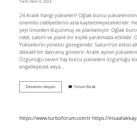
Tarih: Ekim 9, 2024
24 Aralık hangi yükselen? Oğlak burcu yükseleninin
önemlisi ciddiyetlerini asla kaybetmeyecekleridir. Her
şeyi önceden düşünmüş ve planlamıştır. Oğlak burcu
ciddi, sabırlı ve planlı bir kişilik yaratmada etkili
Yükselen’in yönetici gezegenidir. Satürn’ün etkisi alt
dikkatli bir davranış gösterir. Aralık ayının yüksele
Özgürlüğü seven Yay burcu yükseleni özgürlüğü ko
engelleyecek veya…
24
Devamını okuyun
Yorum Bırak
Aralık
Yükseleni
Nedir
https://www.turboforum.com.tr
https://insaatakkay