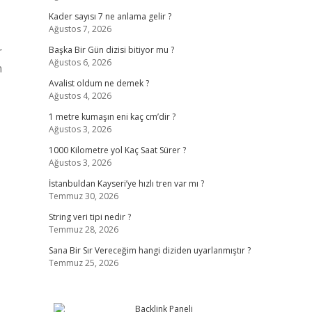
Kader sayısı 7 ne anlama gelir ?
Ağustos 7, 2026
r
Başka Bir Gün dizisi bitiyor mu ?
Ağustos 6, 2026
n
Avalist oldum ne demek ?
Ağustos 4, 2026
1 metre kumaşın eni kaç cm’dir ?
Ağustos 3, 2026
1000 Kilometre yol Kaç Saat Sürer ?
Ağustos 3, 2026
İstanbuldan Kayseri’ye hızlı tren var mı ?
Temmuz 30, 2026
String veri tipi nedir ?
Temmuz 28, 2026
Sana Bir Sır Vereceğim hangi diziden uyarlanmıştır ?
Temmuz 25, 2026