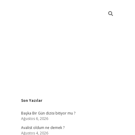
Sidebar
Son Yazılar
elexbet
betexper yeni giri
Başka Bir Gün dizisi bitiyor mu ?
Ağustos 6, 2026
Avalist oldum ne demek ?
Ağustos 4, 2026