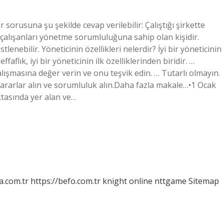
 sorusuna şu şekilde cevap verilebilir: Çalıştığı şirkette
çalışanları yönetme sorumluluğuna sahip olan kişidir.
lenebilir. Yöneticinin özellikleri nelerdir? İyi bir yöneticinin
faflık, iyi bir yöneticinin ilk özelliklerinden biridir. …
lışmasına değer verin ve onu teşvik edin. … Tutarlı olmayın.
Kararlar alın ve sorumluluk alın.Daha fazla makale…•1 Ocak
ktasında yer alan ve…
a.com.tr
https://befo.com.tr
knight online
nttgame
Sitemap