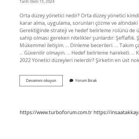
Tarih: Ekim 15, 2024
Orta düzey yönetici nedir? Orta düzey yönetici kimdir
karar alma, uygulama, sorunları çözme ve altındaki 
Gerektiğinde strateji ve hedef belirleme rolünü de üst
sahip olması gereken nitelikler şunlardır: Şeffaflık. Şef
Mükemmel iletişim. … Dinleme becerileri. … Takım ça
… Güvenilir olmayın. … Hedef belirleme hareketi. … 
2022 Yönetici düzeyleri nelerdir? Şirketin en üst no
Orta
Devamını okuyun
Yorum Bırak
Düzey
Yöneticinin
Özellikleri
Nelerdir
https://www.turboforum.com.tr
https://insaatakkay