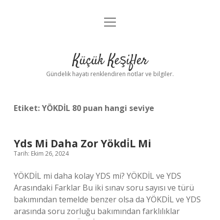
menüyü
Anasayfa
aç
Gizlilik Politikası
Küçük Keşifler
Yasal Uyarı
Gündelik hayatı renklendiren notlar ve bilgiler.
Hakkımızda
Etiket:
YÖKDİL 80 puan hangi seviye
Yds Mi Daha Zor Yökdi̇L Mi
Tarih: Ekim 26, 2024
YÖKDİL mi daha kolay YDS mi? YÖKDİL ve YDS
Arasındaki Farklar Bu iki sınav soru sayısı ve türü
bakımından temelde benzer olsa da YÖKDİL ve YDS
arasında soru zorluğu bakımından farklılıklar