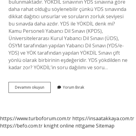
bulunmaktadır. YÖKDİL sınavının YDS sınavına göre
daha rahat olduğu söylenebilir çünkü YDS sınavında
dikkat dağıtıcı unsurlar ve soruların zorluk seviyesi
bu sınavda daha azdır. YDS ile YÖKDİL denk mi?
Kamu Personeli Yabancı Dil Sınavı (KPDS),
Üniversitelerarası Kurul Yabancı Dil Sınavı (ÜDS),
ÖSYM tarafından yapılan Yabancı Dil Sınavı (YDS/e-
YDS) ve YÖK tarafından yapılan YÖKDİL Sınavı çift
yönlü olarak birbirinin eşdeğeridir. YDS yökdilden ne
kadar zor? YÖKDİL’in soru dağılımı ve soru…
Yds
Devamını okuyun
Yorum Bırak
Mi
Daha
Zor
Yökdi̇L
Mi
https://www.turboforum.com.tr
https://insaatakkaya.com.tr
https://befo.com.tr
knight online
nttgame
Sitemap