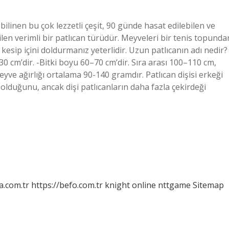
bilinen bu çok lezzetli çeşit, 90 günde hasat edilebilen ve
n verimli bir patlıcan türüdür. Meyveleri bir tenis topunda
kesip içini doldurmanız yeterlidir. Uzun patlıcanın adı nedir?
 cm’dir. -Bitki boyu 60–70 cm’dir. Sıra arası 100–110 cm,
ve ağırlığı ortalama 90-140 gramdır. Patlıcan dişisi erkeği
i olduğunu, ancak dişi patlıcanların daha fazla çekirdeği
a.com.tr
https://befo.com.tr
knight online
nttgame
Sitemap