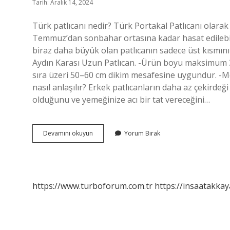
Tarih: Aralık 14, 2024
Türk patlıcanı nedir? Türk Portakal Patlıcanı olarak 
Temmuz’dan sonbahar ortasına kadar hasat edilebile
biraz daha büyük olan patlıcanın sadece üst kısmını 
Aydın Karası Uzun Patlıcan. -Ürün boyu maksimum 30
sıra üzeri 50–60 cm dikim mesafesine uygundur. -Mey
nasıl anlaşılır? Erkek patlıcanların daha az çekirdeğ
olduğunu ve yemeğinize acı bir tat vereceğini…
Patlıcan
Devamını okuyun
Yorum Bırak
Kaç
Çeşittir
https://www.turboforum.com.tr
https://insaatakkay