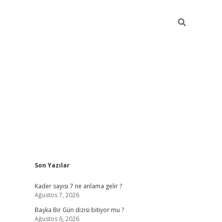
Sidebar
Son Yazılar
elexbet
betexper yeni giri
Kader sayısı 7 ne anlama gelir ?
Ağustos 7, 2026
Başka Bir Gün dizisi bitiyor mu ?
Ağustos 6, 2026