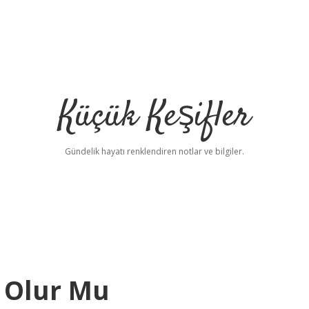
Küçük Keşifler
Gündelik hayatı renklendiren notlar ve bilgiler.
ç Olur Mu