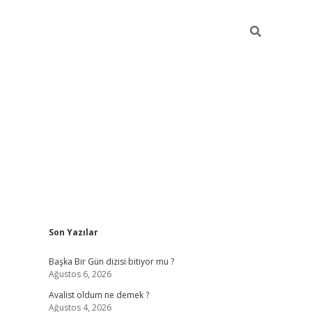
Sidebar
Son Yazılar
elexbet
betexper yeni gir
Başka Bir Gün dizisi bitiyor mu ?
Ağustos 6, 2026
Avalist oldum ne demek ?
Ağustos 4, 2026