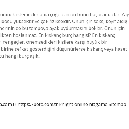
örünmek istemezler ama çoğu zaman bunu başaramazlar. Yay
su yüksektir ve çok fizikseldir. Onun için seks, keyif aldığı
artnerinin de bu tempoya ayak uydurmasını bekler. Onun için
ginlikten hoşlanmaz. En kıskanç burç hangisi? En kıskanç
. Yengeçler, önemsedikleri kişilere karşı büyük bir
a birine şefkat gösterdiğini düşünürlerse kıskanç veya haset
rcu hangi burç aşık…
a.com.tr
https://befo.com.tr
knight online
nttgame
Sitemap