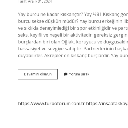
Tarih: Aralık 31, 2024
Yay burcu ne kadar kıskançtır? Yay %81 Kıskanç g
burcu sekse düşkün müdür? Yay burcu erkeğinin libido
ve sıklıkla deneyimlediği bir spor etkinliğidir ve p
seks, keyifli ve neşeli bir aktivitedir; gereksiz ger
burçlardan biri olan Oğlak, koruyucu ve duygusaldır
hassasiyet ve sevgiye sahiptir. Partnerlerinin başk
duyabilirler. Akrepler en kıskanç burçlardır. Yay bu
Yay
Devamını okuyun
Yorum Bırak
Burçları
Kıskanç
Olur
Mu
https://www.turboforum.com.tr
https://insaatakkay