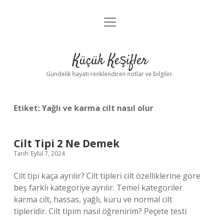
menüyü
Anasayfa
aç
Gizlilik Politikası
Küçük Keşifler
Yasal Uyarı
Gündelik hayatı renklendiren notlar ve bilgiler.
Hakkımızda
Etiket:
Yağlı ve karma cilt nasıl olur
Cilt Tipi 2 Ne Demek
Tarih: Eylül 7, 2024
Cilt tipi kaça ayrılır? Cilt tipleri cilt özelliklerine göre
beş farklı kategoriye ayrılır. Temel kategoriler
karma cilt, hassas, yağlı, kuru ve normal cilt
tipleridir. Cilt tipim nasıl öğrenirim? Peçete testi