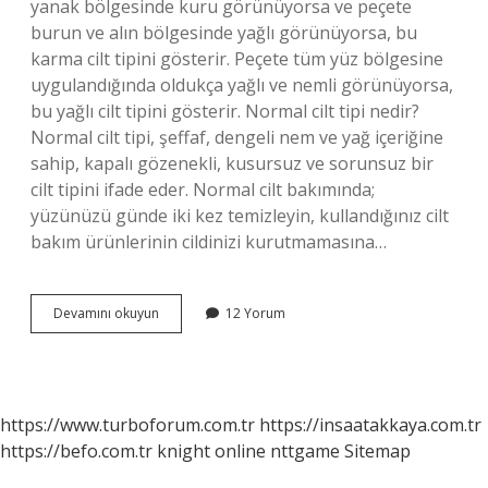
yanak bölgesinde kuru görünüyorsa ve peçete
burun ve alın bölgesinde yağlı görünüyorsa, bu
karma cilt tipini gösterir. Peçete tüm yüz bölgesine
uygulandığında oldukça yağlı ve nemli görünüyorsa,
bu yağlı cilt tipini gösterir. Normal cilt tipi nedir?
Normal cilt tipi, şeffaf, dengeli nem ve yağ içeriğine
sahip, kapalı gözenekli, kusursuz ve sorunsuz bir
cilt tipini ifade eder. Normal cilt bakımında;
yüzünüzü günde iki kez temizleyin, kullandığınız cilt
bakım ürünlerinin cildinizi kurutmamasına…
Cilt
Devamını okuyun
12 Yorum
Tipi
2
Ne
Demek
https://www.turboforum.com.tr
https://insaatakkaya.com.tr
https://befo.com.tr
knight online
nttgame
Sitemap