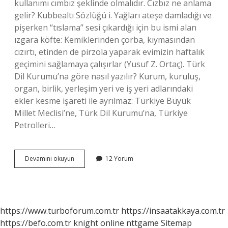
kullanımı cımbız şeklinde olmalıdır. Cızbız ne anlama
gelir? Kubbealtı Sözlüğü i. Yağları ateşe damladığı ve
pişerken “tıslama” sesi çıkardığı için bu ismi alan
ızgara köfte: Kemiklerinden çorba, kıymasından
cızırtı, etinden de pirzola yaparak evimizin haftalık
geçimini sağlamaya çalışırlar (Yusuf Z. Ortaç). Türk
Dil Kurumu’na göre nasıl yazılır? Kurum, kuruluş,
organ, birlik, yerleşim yeri ve iş yeri adlarındaki
ekler kesme işareti ile ayrılmaz: Türkiye Büyük
Millet Meclisi’ne, Türk Dil Kurumu’na, Türkiye
Petrolleri…
Cız
Devamını okuyun
12 Yorum
Bız
Yapmak
Nasıl
Yazılır
https://www.turboforum.com.tr
https://insaatakkaya.com.tr
https://befo.com.tr
knight online
nttgame
Sitemap