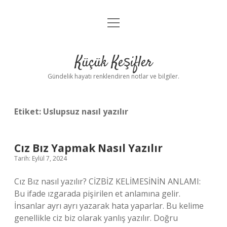
menüyü
Anasayfa
aç
Gizlilik Politikası
Küçük Keşifler
Yasal Uyarı
Gündelik hayatı renklendiren notlar ve bilgiler.
Hakkımızda
Etiket:
Uslupsuz nasıl yazılır
Cız Bız Yapmak Nasıl Yazılır
Tarih: Eylül 7, 2024
Cız Bız nasıl yazılır? CİZBİZ KELİMESİNİN ANLAMI:
Bu ifade ızgarada pişirilen et anlamına gelir.
İnsanlar ayrı ayrı yazarak hata yaparlar. Bu kelime
genellikle ciz biz olarak yanlış yazılır. Doğru