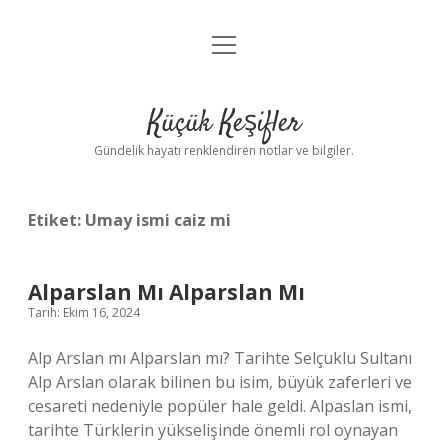
menüyü
Anasayfa
aç
Gizlilik Politikası
Küçük Keşifler
Yasal Uyarı
Gündelik hayatı renklendiren notlar ve bilgiler.
Hakkımızda
Etiket:
Umay ismi caiz mi
Alparslan Mı Alparslan Mı
Tarih: Ekim 16, 2024
Alp Arslan mı Alparslan mı? Tarihte Selçuklu Sultanı
Alp Arslan olarak bilinen bu isim, büyük zaferleri ve
cesareti nedeniyle popüler hale geldi. Alpaslan ismi,
tarihte Türklerin yükselişinde önemli rol oynayan