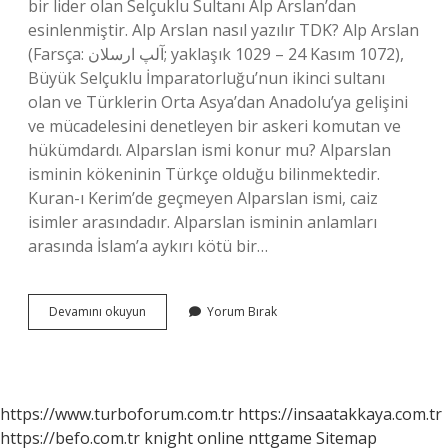
bir lider olan Selçuklu Sultanı Alp Arslan’dan
esinlenmiştir. Alp Arslan nasıl yazılır TDK? Alp Arslan
(Farsça: آلپ ارسلان; yaklaşık 1029 – 24 Kasım 1072),
Büyük Selçuklu İmparatorluğu’nun ikinci sultanı
olan ve Türklerin Orta Asya’dan Anadolu’ya gelişini
ve mücadelesini denetleyen bir askeri komutan ve
hükümdardı. Alparslan ismi konur mu? Alparslan
isminin kökeninin Türkçe olduğu bilinmektedir.
Kuran-ı Kerim’de geçmeyen Alparslan ismi, caiz
isimler arasındadır. Alparslan isminin anlamları
arasında İslam’a aykırı kötü bir…
Alparslan
Devamını okuyun
Yorum Bırak
Mı
Alparslan
Mı
https://www.turboforum.com.tr
https://insaatakkaya.com.tr
https://befo.com.tr
knight online
nttgame
Sitemap