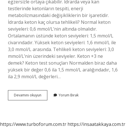
egzersizle ortaya çıkabilir. İdrarda veya kan
testlerinde ketonların tespiti, enerji
metabolizmasındaki değişikliklerin bir işaretidir.
İdrarda keton kaç olursa tehlikeli? Normal keton
seviyeleri: 0,6 mmol/L’nin altında olmalıdır.
Ortalamanın üstünde keton seviyeleri: 1,5 mmol/L
civarındadır. Yüksek keton seviyeleri: 1,6 mmol/L ile
3,0 mmol/L arasında. Tehlikeli keton seviyeleri: 3,0
mmol/L’nin üzerindeki seviyeler. Keton +3 ne
demek? Keton test sonuçları Normalden biraz daha
yüksek bir değer 0,6 ila 1,5 mmol/L aralığındadır, 1,6
ila 2,9 mmol/L değerleri…
Keton
Devamını okuyun
Yorum Bırak
2
Ne
Demek
https://www.turboforum.com.tr
https://insaatakkaya.com.tr