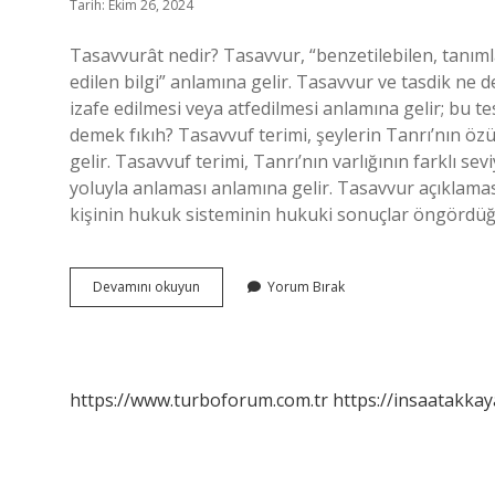
Tarih: Ekim 26, 2024
Tasavvurât nedir? Tasavvur, “benzetilebilen, tanıml
edilen bilgi” anlamına gelir. Tasavvur ve tasdik ne
izafe edilmesi veya atfedilmesi anlamına gelir; bu te
demek fıkıh? Tasavvuf terimi, şeylerin Tanrı’nın öz
gelir. Tasavvuf terimi, Tanrı’nın varlığının farklı se
yoluyla anlaması anlamına gelir. Tasavvur açıklaması
kişinin hukuk sisteminin hukuki sonuçlar öngördü
Tasavvur
Devamını okuyun
Yorum Bırak
Ne
Demek
Fıkıh
https://www.turboforum.com.tr
https://insaatakkay