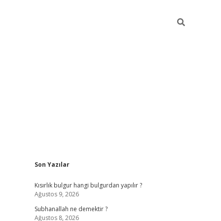
Sidebar
Son Yazılar
elexbet
betexper yeni gir
Kısırlık bulgur hangi bulgurdan yapılır ?
Ağustos 9, 2026
Subhanallah ne demektir ?
Ağustos 8, 2026