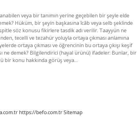
anabilen veya bir tanımın yerine geçebilen bir şeyle elde
 demek? Hüküm, bir şeyin başkasına îcâb veya selb şeklinde
spitle söz konusu fikirlere tasdik adı verilir. Taayyün ne
ünden, tecelli ve tezahür yoluyla ortaya çıkması anlamına
viyelerde ortaya çıkması ve öğrencinin bu ortaya çıkışı keşif
 ne demek? Bilgilendirici (hayal ürünü) ifadeler: Bunlar, bir
ğü bir konu hakkında görüş veya…
a.com.tr
https://befo.com.tr
Sitemap