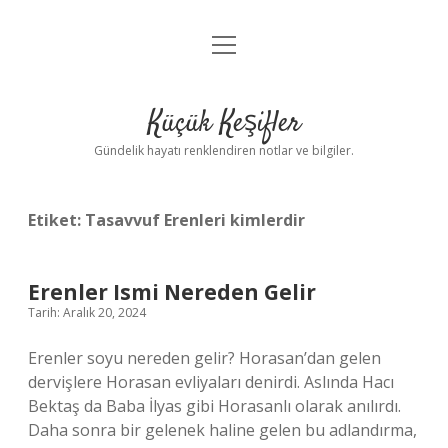
menüyü
Anasayfa
aç
Gizlilik Politikası
Küçük Keşifler
Yasal Uyarı
Gündelik hayatı renklendiren notlar ve bilgiler.
Hakkımızda
Etiket:
Tasavvuf Erenleri kimlerdir
Erenler Ismi Nereden Gelir
Tarih: Aralık 20, 2024
Erenler soyu nereden gelir? Horasan’dan gelen
dervişlere Horasan evliyaları denirdi. Aslında Hacı
Bektaş da Baba İlyas gibi Horasanlı olarak anılırdı.
Daha sonra bir gelenek haline gelen bu adlandırma,