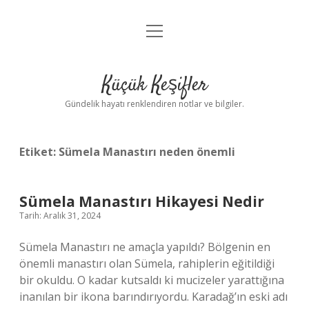
menüyü
Anasayfa
aç
Gizlilik Politikası
Küçük Keşifler
Yasal Uyarı
Gündelik hayatı renklendiren notlar ve bilgiler.
Hakkımızda
Etiket:
Sümela Manastırı neden önemli
Sümela Manastırı Hikayesi Nedir
Tarih: Aralık 31, 2024
Sümela Manastırı ne amaçla yapıldı? Bölgenin en
önemli manastırı olan Sümela, rahiplerin eğitildiği
bir okuldu. O kadar kutsaldı ki mucizeler yarattığına
inanılan bir ikona barındırıyordu. Karadağ’ın eski adı