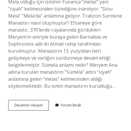
Mela olduğu için isminin Yunanca “melas” yani
“siyah” kelimesinden türediğine inanılıyor. “Stou
Mela” “Mela’da” anlamına geliyor. Trabzon Sürmene
Manastırı nasıl oluşmuştur? Efsaneye göre
manastır, 370’lerde rüyalarında gördükleri
Meryem’in emriyle buraya gelen Barnabas ve
Sophronios adlı iki Atinalı rahip tarafından
kurulmuştur. Manastırın 13. yüzyıldan beri
gelişmeye ve varlığını sürdürmeye devam ettiği
belgelenmiştir. Sümela anlamı nedir? Meryem Ana
adına kurulan manastırın “Sümela” adını “siyah”
anlamına gelen “melas” kelimesinden aldığı
söylenmektedir. Bu ismin manastırın kurulduğu…
Sümela
Devamını okuyun
Yorum Bırak
Manastırı
Hikayesi
Nedir