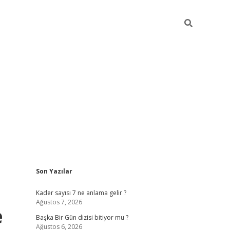
Sidebar
Son Yazılar
elexbet
betexper yeni giri
Kader sayısı 7 ne anlama gelir ?
Ağustos 7, 2026
e
Başka Bir Gün dizisi bitiyor mu ?
Ağustos 6, 2026