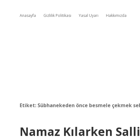
Anasayfa
Gizlilik Politikası
Yasal Uyarı
Hakkımızda
Etiket:
Sübhanekeden önce besmele çekmek sehi
Namaz Kılarken Sall