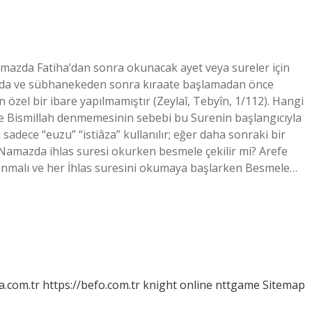
amazda Fatiha’dan sonra okunacak ayet veya sureler için
şında ve sübhanekeden sonra kıraate başlamadan önce
 özel bir ibare yapılmamıştır (Zeylaî, Tebyîn, 1/112). Hangi
e Bismillah denmemesinin sebebi bu Surenin başlangıcıyla
 sadece “euzu” “istiâza” kullanılır; eğer daha sonraki bir
. Namazda ihlas suresi okurken besmele çekilir mi? Arefe
ınmalı ve her İhlas suresini okumaya başlarken Besmele…
a.com.tr
https://befo.com.tr
knight online
nttgame
Sitemap