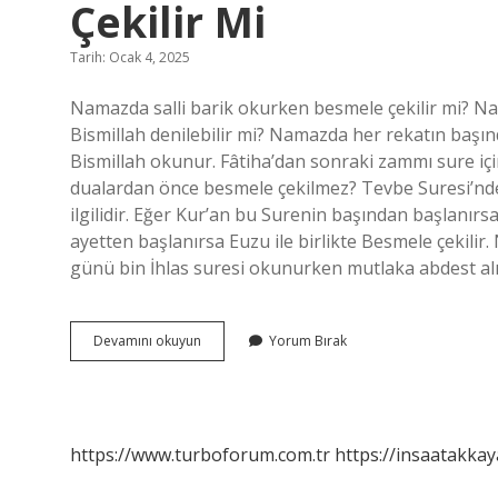
Çekilir Mi
Tarih: Ocak 4, 2025
Namazda salli barik okurken besmele çekilir mi? N
Bismillah denilebilir mi? Namazda her rekatın ba
Bismillah okunur. Fâtiha’dan sonraki zammı sure için
dualardan önce besmele çekilmez? Tevbe Suresi’nd
ilgilidir. Eğer Kur’an bu Surenin başından başlanırsa
ayetten başlanırsa Euzu ile birlikte Besmele çekilir
günü bin İhlas suresi okunurken mutlaka abdest al
Namaz
Devamını okuyun
Yorum Bırak
Kılarken
Salli
Barik
Okurken
Besmele
https://www.turboforum.com.tr
https://insaatakkay
Çekilir
Mi