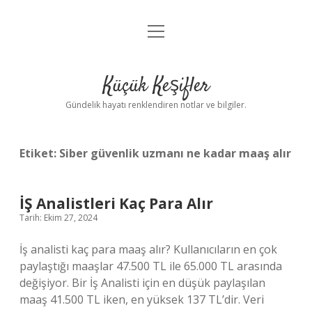
menüyü
Anasayfa
aç
Gizlilik Politikası
Küçük Keşifler
Yasal Uyarı
Gündelik hayatı renklendiren notlar ve bilgiler.
Hakkımızda
Etiket:
Siber güvenlik uzmanı ne kadar maaş alır
İŞ Analistleri Kaç Para Alır
Tarih: Ekim 27, 2024
İş analisti kaç para maaş alır? Kullanıcıların en çok
paylaştığı maaşlar 47.500 TL ile 65.000 TL arasında
değişiyor. Bir İş Analisti için en düşük paylaşılan
maaş 41.500 TL iken, en yüksek 137 TL’dir. Veri