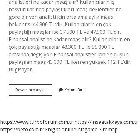
analistleri ne kadar maaş alır? Kullanıcıların iş
başvurularında paylaştıkları maaş beklentilerine
göre bir veri analisti için ortalama aylık maaş
beklentisi 44.800 TL’dir. Kullanıcıların en çok
paylaştığı maaşlar ise 37.500 TL ve 47.500 TL’dir.
Finansal analist ne kadar maaş alır? Kullanıcıların en
çok paylaştığı maaşlar 48.300 TL ile 55.000 TL
arasında değişiyor. Finansal analistler için en düşük
paylaşılan maaş 43.000 TL iken en yüksek 112 TL’dir.
Bilgisayar…
İŞ
Devamını okuyun
Yorum Bırak
Analistleri
Kaç
Para
Alır
https://www.turboforum.com.tr
https://insaatakkaya.com.tr
https://befo.com.tr
knight online
nttgame
Sitemap