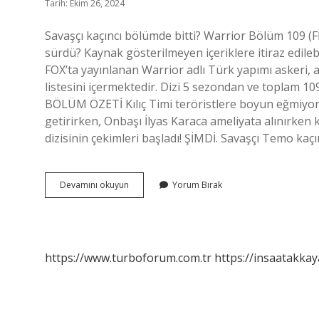
Tarih: Ekim 26, 2024
Savaşçı kaçıncı bölümde bitti? Warrior Bölüm 109 (F
sürdü? Kaynak gösterilmeyen içeriklere itiraz edilebil
FOX’ta yayınlanan Warrior adlı Türk yapımı askeri, 
listesini içermektedir. Dizi 5 sezondan ve toplam 1
BÖLÜM ÖZETİ Kılıç Timi teröristlere boyun eğmiyor! Kı
getirirken, Onbaşı İlyas Karaca ameliyata alınırken
dizisinin çekimleri başladı! ŞİMDİ. Savaşçı Temo ka
Savaşçı
Devamını okuyun
Yorum Bırak
Kaçıncı
Bölümde
Bitiyor
https://www.turboforum.com.tr
https://insaatakkay