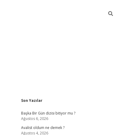
Sidebar
Son Yazılar
elexbet
betexper yeni giri
Başka Bir Gün dizisi bitiyor mu ?
Ağustos 6, 2026
Avalist oldum ne demek ?
Ağustos 4, 2026