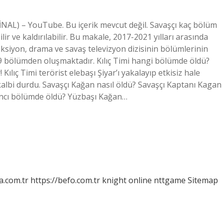
İNAL) – YouTube. Bu içerik mevcut değil. Savaşçı kaç bölüm
ir ve kaldırılabilir. Bu makale, 2017-2021 yılları arasında
aksiyon, drama ve savaş televizyon dizisinin bölümlerinin
09 bölümden oluşmaktadır. Kılıç Timi hangi bölümde öldü?
lıç Timi terörist elebaşı Şiyar’ı yakalayıp etkisiz hale
 kalbi durdu. Savaşçı Kağan nasıl öldü? Savaşçı Kaptanı Kagan
çıncı bölümde öldü? Yüzbaşı Kağan…
a.com.tr
https://befo.com.tr
knight online
nttgame
Sitemap