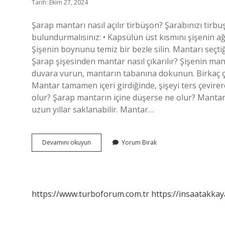
Tarih: Ekim 27, 2024
Şarap mantarı nasıl açılır tirbüşon? Şarabınızı tirb
bulundurmalısınız: • Kapsülün üst kısmını şişenin ağz
Şişenin boynunu temiz bir bezle silin. Mantarı seçtiği
Şarap şişesinden mantar nasıl çıkarılır? Şişenin ma
duvara vurun, mantarın tabanına dokunun. Birkaç ç
Mantar tamamen içeri girdiğinde, şişeyi ters çevirer
olur? Şarap mantarın içine düşerse ne olur? Mantar 
uzun yıllar saklanabilir. Mantar…
Tirbüşondan
Devamını okuyun
Yorum Bırak
Mantar
Nasıl
Çıkarılır
https://www.turboforum.com.tr
https://insaatakkay