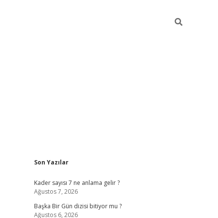
Sidebar
Son Yazılar
elexbet
betexper yeni giri
Kader sayısı 7 ne anlama gelir ?
Ağustos 7, 2026
Başka Bir Gün dizisi bitiyor mu ?
Ağustos 6, 2026