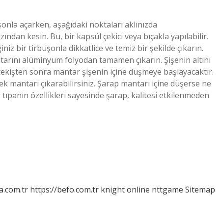
uşonla açarken, aşağıdaki noktaları aklınızda
ından kesin. Bu, bir kapsül çekici veya bıçakla yapılabilir.
niz bir tirbuşonla dikkatlice ve temiz bir şekilde çıkarın.
ntarını alüminyum folyodan tamamen çıkarın. Şişenin altını
ekişten sonra mantar şişenin içine düşmeye başlayacaktır.
ek mantarı çıkarabilirsiniz. Şarap mantarı içine düşerse ne
tıpanın özellikleri sayesinde şarap, kalitesi etkilenmeden
a.com.tr
https://befo.com.tr
knight online
nttgame
Sitemap