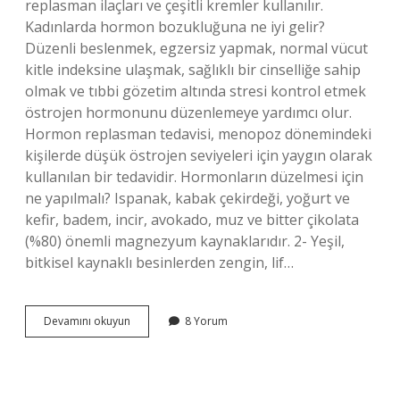
replasman ilaçları ve çeşitli kremler kullanılır.
Kadınlarda hormon bozukluğuna ne iyi gelir?
Düzenli beslenmek, egzersiz yapmak, normal vücut
kitle indeksine ulaşmak, sağlıklı bir cinselliğe sahip
olmak ve tıbbi gözetim altında stresi kontrol etmek
östrojen hormonunu düzenlemeye yardımcı olur.
Hormon replasman tedavisi, menopoz dönemindeki
kişilerde düşük östrojen seviyeleri için yaygın olarak
kullanılan bir tedavidir. Hormonların düzelmesi için
ne yapılmalı? Ispanak, kabak çekirdeği, yoğurt ve
kefir, badem, incir, avokado, muz ve bitter çikolata
(%80) önemli magnezyum kaynaklarıdır. 2- Yeşil,
bitkisel kaynaklı besinlerden zengin, lif…
Hormon
Devamını okuyun
8 Yorum
Bozukluğu
Için
Ne
Yapılmalı