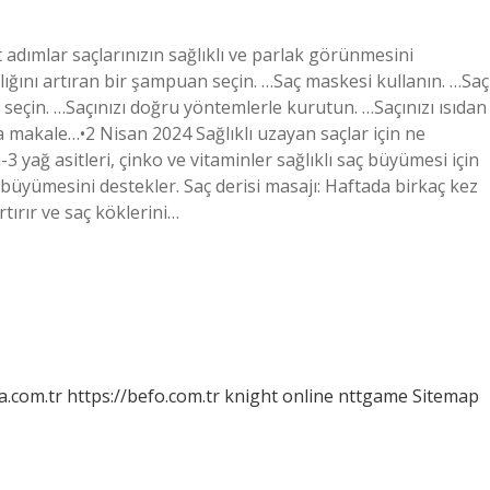
t adımlar saçlarınızın sağlıklı ve parlak görünmesini
klığını artıran bir şampuan seçin. …Saç maskesi kullanın. …Saç
 seçin. …Saçınızı doğru yöntemlerle kurutun. …Saçınızı ısıdan
akale…•2 Nisan 2024 Sağlıklı uzayan saçlar için ne
 yağ asitleri, çinko ve vitaminler sağlıklı saç büyümesi için
 büyümesini destekler. Saç derisi masajı: Haftada birkaç kez
tırır ve saç köklerini…
a.com.tr
https://befo.com.tr
knight online
nttgame
Sitemap