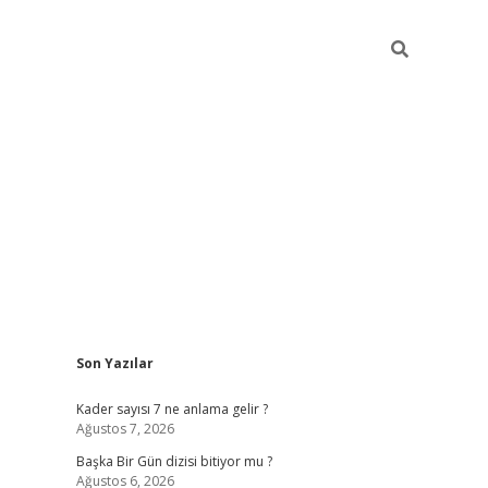
Sidebar
Son Yazılar
elexbet
betexper yeni gi
Kader sayısı 7 ne anlama gelir ?
Ağustos 7, 2026
Başka Bir Gün dizisi bitiyor mu ?
Ağustos 6, 2026