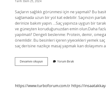
Tarih: Ekim 25, 2024
Saçların sağlıklı görünmesi için ne yapmalı? Bu basi
sağlamada uzun bir yol kat edebilir. Saçınızın parla
derinize bakım yapın. …Saç yapınıza uygun bir tarak
ve güneşten koruduğunuzdan emin olun.Daha fazla m
yapılmalı? Dengeli beslenme: Protein, demir, omega-3
önemlidir. Bu besinleri içeren yiyecekleri yemek saç
saç derisine nazikçe masaj yapmak kan dolaşımını ar
Sağlıklı
Devamını okuyun
Yorum Bırak
Görünen
Saçlar
Için
Ne
Yapılmalı
https://www.turboforum.com.tr
https://insaatakkay