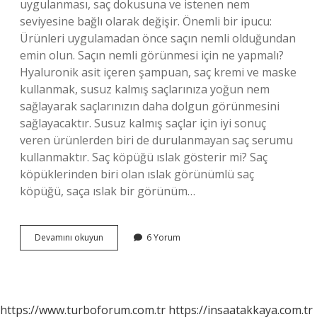
uygulanması, saç dokusuna ve istenen nem
seviyesine bağlı olarak değişir. Önemli bir ipucu:
Ürünleri uygulamadan önce saçın nemli olduğundan
emin olun. Saçın nemli görünmesi için ne yapmalı?
Hyaluronik asit içeren şampuan, saç kremi ve maske
kullanmak, susuz kalmış saçlarınıza yoğun nem
sağlayarak saçlarınızın daha dolgun görünmesini
sağlayacaktır. Susuz kalmış saçlar için iyi sonuç
veren ürünlerden biri de durulanmayan saç serumu
kullanmaktır. Saç köpüğü ıslak gösterir mi? Saç
köpüklerinden biri olan ıslak görünümlü saç
köpüğü, saça ıslak bir görünüm…
Erkek
Devamını okuyun
6 Yorum
Saçın
Islak
Görünmesi
Için
Ne
https://www.turboforum.com.tr
https://insaatakkaya.com.tr
Yapılmalı