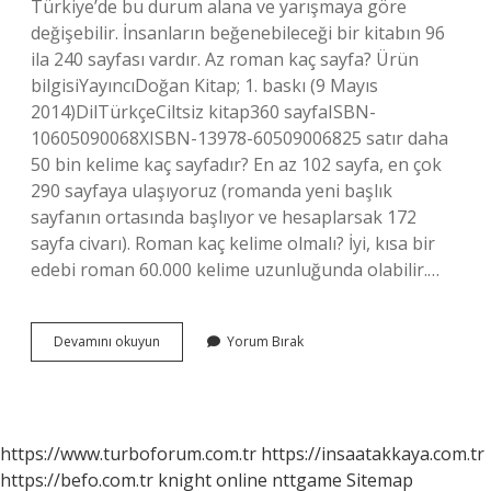
Türkiye’de bu durum alana ve yarışmaya göre
değişebilir. İnsanların beğenebileceği bir kitabın 96
ila 240 sayfası vardır. Az roman kaç sayfa? Ürün
bilgisiYayıncıDoğan Kitap; 1. baskı (9 Mayıs
2014)DilTürkçeCiltsiz kitap360 sayfaISBN-
10605090068XISBN-13978-60509006825 satır daha
50 bin kelime kaç sayfadır? En az 102 sayfa, en çok
290 sayfaya ulaşıyoruz (romanda yeni başlık
sayfanın ortasında başlıyor ve hesaplarsak 172
sayfa civarı). Roman kaç kelime olmalı? İyi, kısa bir
edebi roman 60.000 kelime uzunluğunda olabilir.…
Roman
Devamını okuyun
Yorum Bırak
En
Az
Kaç
Sayfa
Olur
https://www.turboforum.com.tr
https://insaatakkaya.com.tr
https://befo.com.tr
knight online
nttgame
Sitemap