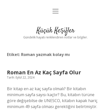
menüyü
Anasayfa
aç
Gizlilik Politikası
Küçük Keşifler
Yasal Uyarı
Gündelik hayatı renklendiren notlar ve bilgiler.
Hakkımızda
Etiket:
Roman yazmak kolay mı
Roman En Az Kaç Sayfa Olur
Tarih: Eylül 22, 2024
Bir kitap en az kaç sayfa olmalı? Bir kitabın
minimum sayfa sayısı kaçtır? Bu, kitabın türüne
göre değişebilse de UNESCO, kitabın kapak hariç
minimum 49 sayfa olması gerektiğini belirtmiştir.