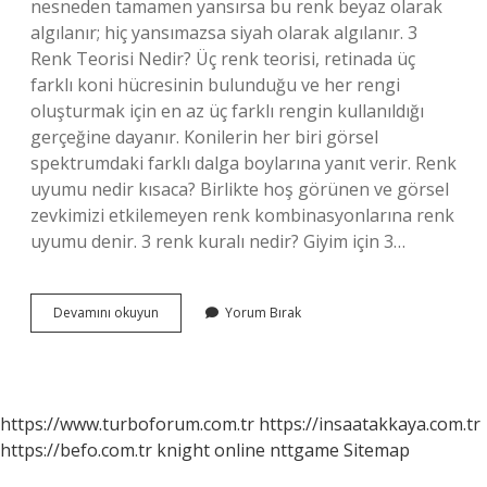
nesneden tamamen yansırsa bu renk beyaz olarak
algılanır; hiç yansımazsa siyah olarak algılanır. 3
Renk Teorisi Nedir? Üç renk teorisi, retinada üç
farklı koni hücresinin bulunduğu ve her rengi
oluşturmak için en az üç farklı rengin kullanıldığı
gerçeğine dayanır. Konilerin her biri görsel
spektrumdaki farklı dalga boylarına yanıt verir. Renk
uyumu nedir kısaca? Birlikte hoş görünen ve görsel
zevkimizi etkilemeyen renk kombinasyonlarına renk
uyumu denir. 3 renk kuralı nedir? Giyim için 3…
Renk
Devamını okuyun
Yorum Bırak
Terminolojisi
Nedir
https://www.turboforum.com.tr
https://insaatakkaya.com.tr
https://befo.com.tr
knight online
nttgame
Sitemap