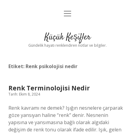
menüyü
Anasayfa
aç
Gizlilik Politikası
Küçük Keşifler
Yasal Uyarı
Gündelik hayatı renklendiren notlar ve bilgiler.
Hakkımızda
Etiket:
Renk psikolojisi nedir
Renk Terminolojisi Nedir
Tarih: Ekim 8, 2024
Renk kavramı ne demek? Işığın nesnelere çarparak
göze yansıyan haline “renk” denir. Nesnenin
yapısına ve yansımasına bağlı olarak algıdaki
değişim de renk tonu olarak ifade edilir. Işık, gelen