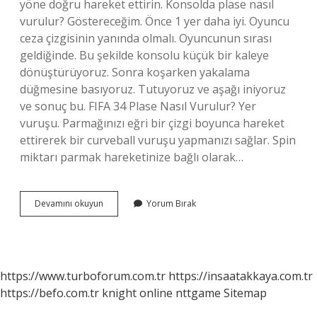
yöne doğru hareket ettirin. Konsolda plase nasıl
vurulur? Göstereceğim. Önce 1 yer daha iyi. Oyuncu
ceza çizgisinin yanında olmalı. Oyuncunun sırası
geldiğinde. Bu şekilde konsolu küçük bir kaleye
dönüştürüyoruz. Sonra koşarken yakalama
düğmesine basıyoruz. Tutuyoruz ve aşağı iniyoruz
ve sonuç bu. FIFA 34 Plase Nasıl Vurulur? Yer
vuruşu. Parmağınızı eğri bir çizgi boyunca hareket
ettirerek bir curveball vuruşu yapmanızı sağlar. Spin
miktarı parmak hareketinize bağlı olarak…
Fifa
Devamını okuyun
Yorum Bırak
Plase
Hangi
Tuş
https://www.turboforum.com.tr
https://insaatakkaya.com.tr
https://befo.com.tr
knight online
nttgame
Sitemap