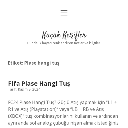
menüyü
Anasayfa
aç
Gizlilik Politikası
Küçük Keşifler
Yasal Uyarı
Gündelik hayatı renklendiren notlar ve bilgiler.
Hakkımızda
Etiket:
Plase hangi tuş
Fifa Plase Hangi Tuş
Tarih: Kasım 8, 2024
FC24 Plase Hangi Tuş? Güçlü Atış yapmak için “L1 +
R1 ve Atış (Playstation)” veya “LB + RB ve Atış
(XBOX)” tuş kombinasyonlarını kullanın ve ardından
aynı anda sol analog çubuğu nişan almak istediğiniz